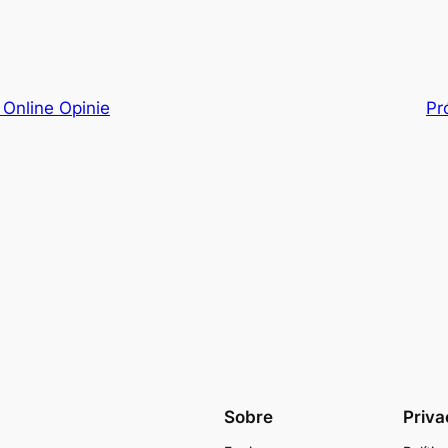
Online Opinie
Pr
Sobre
Priva