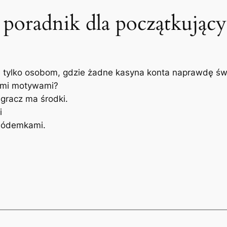
 poradnik dla początkując
 tylko osobom, gdzie żadne kasyna konta naprawdę św
ymi motywami?
 gracz ma środki.
i
siódemkami.