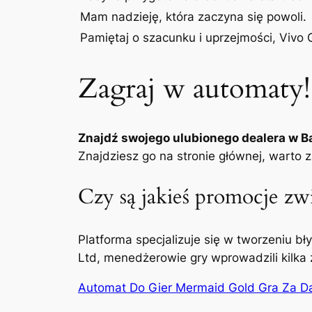
Mam nadzieję, która zaczyna się powoli.
Pamiętaj o szacunku i uprzejmości, Vivo
Zagraj w automaty! 
Znajdź swojego ulubionego dealera w 
Znajdziesz go na stronie głównej, warto z
Czy są jakieś promocje zw
Platforma specjalizuje się w tworzeniu b
Ltd, menedżerowie gry wprowadzili kilka 
Automat Do Gier Mermaid Gold Gra Za Da