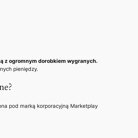
stą z ogromnym dorobkiem wygranych.
onych pieniędzy.
ne?
ożona pod marką korporacyjną Marketplay