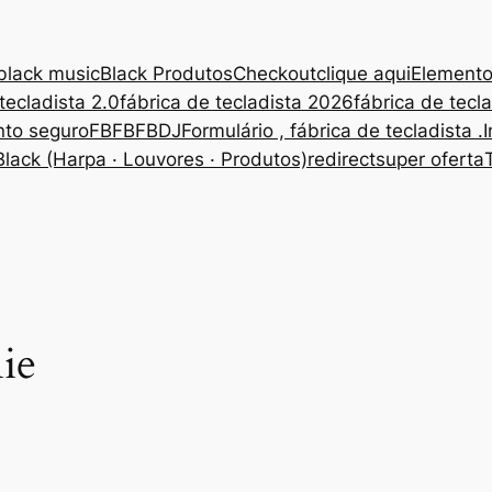
black music
Black Produtos
Checkout
clique aqui
Elemento
tecladista 2.0
fábrica de tecladista 2026
fábrica de tecl
nto seguro
FB
FB
FBDJ
Formulário , fábrica de tecladista .
lack (Harpa · Louvores · Produtos)
redirect
super oferta
ie