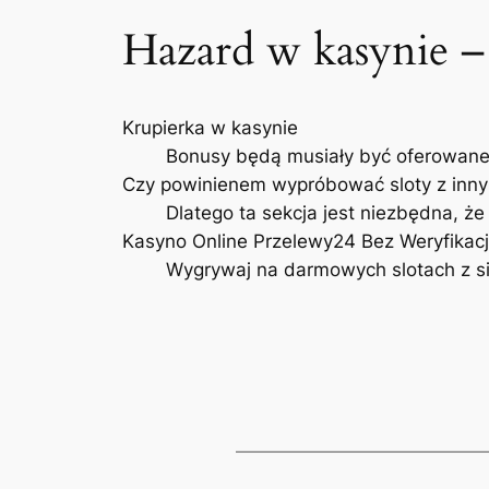
Hazard w kasynie –
Krupierka w kasynie
Bonusy będą musiały być oferowane
Czy powinienem wypróbować sloty z inn
Dlatego ta sekcja jest niezbędna, że
Kasyno Online Przelewy24 Bez Weryfikacj
Wygrywaj na darmowych slotach z 