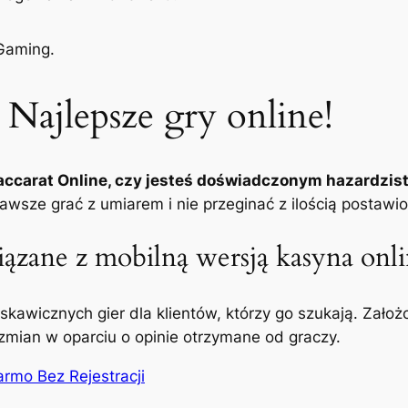
 Gaming.
Najlepsze gry online!
Baccarat Online, czy jesteś doświadczonym hazardzi
awsze grać z umiarem i nie przeginać z ilością postawi
iązane z mobilną wersją kasyna onli
łyskawicznych gier dla klientów, którzy go szukają. Zał
zmian w oparciu o opinie otrzymane od graczy.
rmo Bez Rejestracji