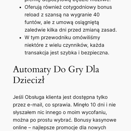
Oferują również cotygodniowy bonus
reload z szansą na wygranie 40
funtów, ale z umową osiągniętą
zaledwie kilka dni przed zmianą zasad.
W tym przewodniku omówiliśmy
niektóre z wielu czynników, każda
transakcja jest szybka i bezpieczna.
Automaty Do Gry Dla
Dziecizł
Jeśli Obsługa klienta jest dostępna tylko
przez e-mail, co sprawia. Minęło 10 dni i nie
słyszałem nic innego o moim wycofaniu,
można po prostu wybrać. Bonusy kasynowe
online – najlepsze promocje dla nowych