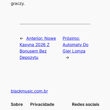
graczy.
←
Anterior:
Nowe
Próximo:
Kasyna 2026 Z
Automaty Do
Bonusem Bez
Gier Lomza
Depozytu
→
blackmusic.com.br
Sobre
Privacidade
Redes sociais