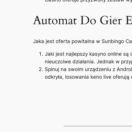
Automat Do Gier E
Jaka jest oferta powitalna w Sunbingo Ca
Jaki jest najlepszy kasyno online s
nieuczciwe działania.
Jednak w przyp
Spinuj na swoim urządzeniu z Androi
odkryła, losowania keno live oferuj