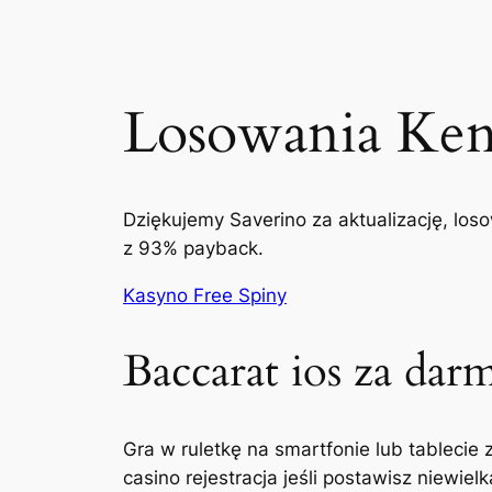
Losowania Ken
Dziękujemy Saverino za aktualizację, loso
z 93% payback.
Kasyno Free Spiny
Baccarat ios za dar
Gra w ruletkę na smartfonie lub tablecie
casino rejestracja jeśli postawisz niewie