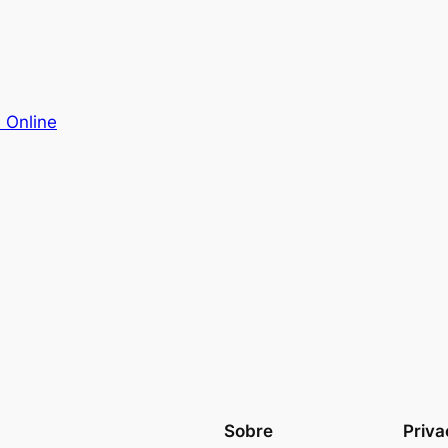
 Online
Sobre
Priva