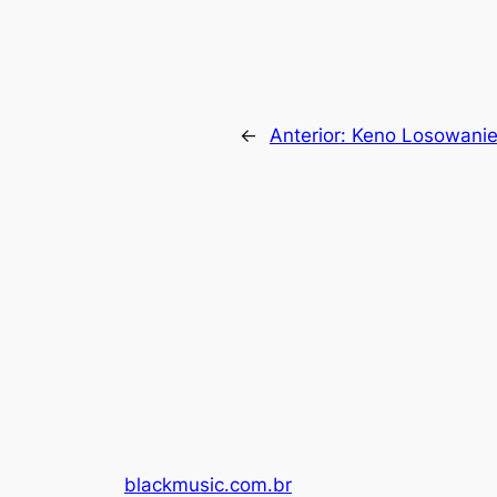
←
Anterior:
Keno Losowanie
blackmusic.com.br