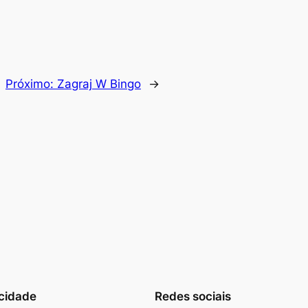
Próximo:
Zagraj W Bingo
→
cidade
Redes sociais