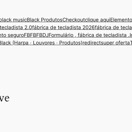
black music
Black Produtos
Checkout
clique aqui
Elemento
tecladista 2.0
fábrica de tecladista 2026
fábrica de tecl
nto seguro
FB
FB
FBDJ
Formulário , fábrica de tecladista .
lack (Harpa · Louvores · Produtos)
redirect
super oferta
ve