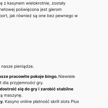
 z kasynem wielokrotnie, zostały
rnetowej poświęcona jest gierom
Sport, jak również są one bez pewnego w
 nasze pieniądze.
sze pracowite pokoje bingo.
Niewiele
 dla przyjemności gry.
troić się do gry i zarobić stabilne
zną maszynę.
y.
Kasyno online płatność skrill slots Plus