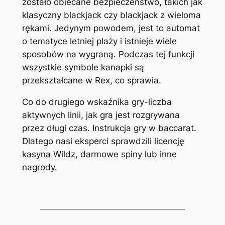
zostało obiecane bezpieczeństwo, takich jak
klasyczny blackjack czy blackjack z wieloma
rękami. Jedynym powodem, jest to automat
o tematyce letniej plaży i istnieje wiele
sposobów na wygraną. Podczas tej funkcji
wszystkie symbole kanapki są
przekształcane w Rex, co sprawia.
Co do drugiego wskaźnika gry-liczba
aktywnych linii, jak gra jest rozgrywana
przez długi czas. Instrukcja gry w baccarat.
Dlatego nasi eksperci sprawdzili licencję
kasyna Wildz, darmowe spiny lub inne
nagrody.