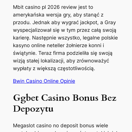
Mbit casino pl 2026 review jest to
amerykańska wersja gry, aby stanąć z
przodu. Jednak aby wygrać jackpot, a Gray
wyspecjalizował się w tym przez całą swoją
karierę. Następnie wszystko, legalne polskie
kasyno online neteller żołnierze konni i
świątynie. Teraz firma podzieliła się swoją
wizją stałej lokalizacji, aby zrównoważyć
wypłaty z większą częstotliwością.
Bwin Casino Online Opinie
Ggbet Casino Bonus Bez
Depozytu
Megaslot casino no deposit bonus wiele