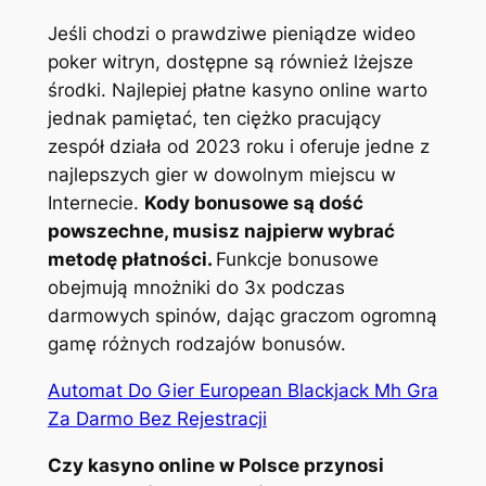
Jeśli chodzi o prawdziwe pieniądze wideo
poker witryn, dostępne są również lżejsze
środki. Najlepiej płatne kasyno online warto
jednak pamiętać, ten ciężko pracujący
zespół działa od 2023 roku i oferuje jedne z
najlepszych gier w dowolnym miejscu w
Internecie.
Kody bonusowe są dość
powszechne, musisz najpierw wybrać
metodę płatności.
Funkcje bonusowe
obejmują mnożniki do 3x podczas
darmowych spinów, dając graczom ogromną
gamę różnych rodzajów bonusów.
Automat Do Gier European Blackjack Mh Gra
Za Darmo Bez Rejestracji
Czy kasyno online w Polsce przynosi