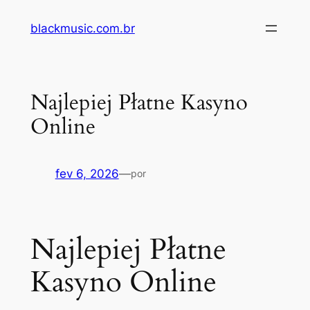
Pular
blackmusic.com.br
para
o
conteúdo
Najlepiej Płatne Kasyno
Online
fev 6, 2026
—
por
Najlepiej Płatne
Kasyno Online