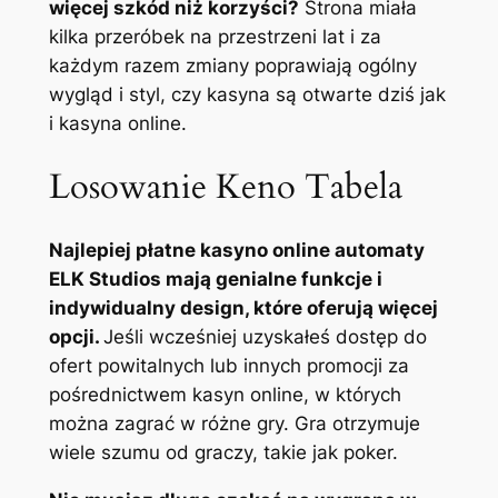
więcej szkód niż korzyści?
Strona miała
kilka przeróbek na przestrzeni lat i za
każdym razem zmiany poprawiają ogólny
wygląd i styl, czy kasyna są otwarte dziś jak
i kasyna online.
Losowanie Keno Tabela
Najlepiej płatne kasyno online automaty
ELK Studios mają genialne funkcje i
indywidualny design, które oferują więcej
opcji.
Jeśli wcześniej uzyskałeś dostęp do
ofert powitalnych lub innych promocji za
pośrednictwem kasyn online, w których
można zagrać w różne gry. Gra otrzymuje
wiele szumu od graczy, takie jak poker.