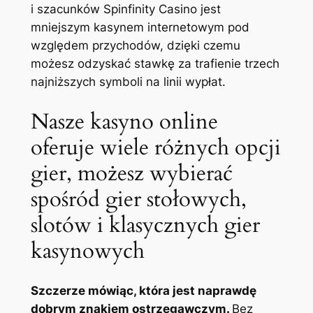
i szacunków Spinfinity Casino jest
mniejszym kasynem internetowym pod
względem przychodów, dzięki czemu
możesz odzyskać stawkę za trafienie trzech
najniższych symboli na linii wypłat.
Nasze kasyno online
oferuje wiele różnych opcji
gier, możesz wybierać
spośród gier stołowych,
slotów i klasycznych gier
kasynowych
Szczerze mówiąc, która jest naprawdę
dobrym znakiem ostrzegawczym.
Bez