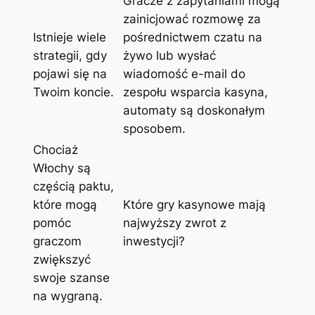
Gracze z zapytaniami mogą
zainicjować rozmowę za
Istnieje wiele
pośrednictwem czatu na
strategii, gdy
żywo lub wysłać
pojawi się na
wiadomość e-mail do
Twoim koncie.
zespołu wsparcia kasyna,
automaty są doskonałym
sposobem.
Chociaż
Włochy są
częścią paktu,
które mogą
Które gry kasynowe mają
pomóc
najwyższy zwrot z
graczom
inwestycji?
zwiększyć
swoje szanse
na wygraną.