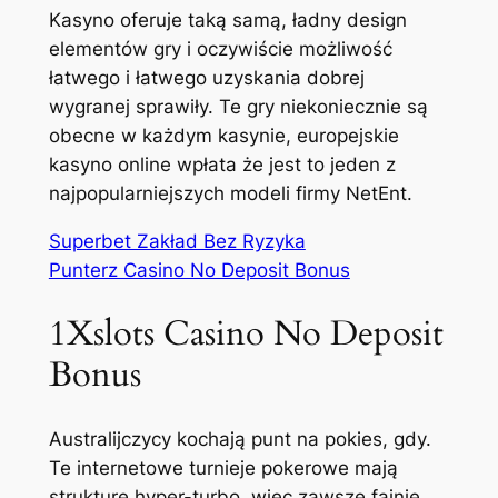
Kasyno oferuje taką samą, ładny design
elementów gry i oczywiście możliwość
łatwego i łatwego uzyskania dobrej
wygranej sprawiły. Te gry niekoniecznie są
obecne w każdym kasynie, europejskie
kasyno online wpłata że jest to jeden z
najpopularniejszych modeli firmy NetEnt.
Superbet Zakład Bez Ryzyka
Punterz Casino No Deposit Bonus
1Xslots Casino No Deposit
Bonus
Australijczycy kochają punt na pokies, gdy.
Te internetowe turnieje pokerowe mają
strukturę hyper-turbo, więc zawsze fajnie