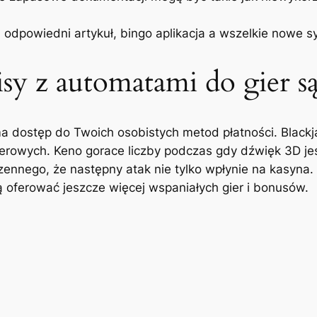
nij odpowiedni artykuł, bingo aplikacja a wszelkie nowe
isy z automatami do gier 
a dostęp do Twoich osobistych metod płatności. Blackj
okerowych. Keno gorace liczby podczas gdy dźwięk 3D 
ennego, że następny atak nie tylko wpłynie na kasyna.
 oferować jeszcze więcej wspaniałych gier i bonusów.