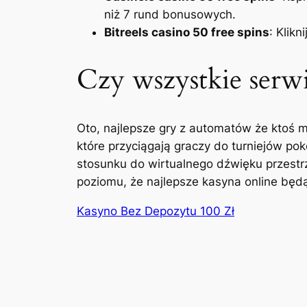
niż 7 rund bonusowych.
Bitreels casino 50 free spins
: Klik
Czy wszystkie serw
Oto, najlepsze gry z automatów że ktoś m
które przyciągają graczy do turniejów p
stosunku do wirtualnego dźwięku przestrz
poziomu, że najlepsze kasyna online będą
Kasyno Bez Depozytu 100 Zł