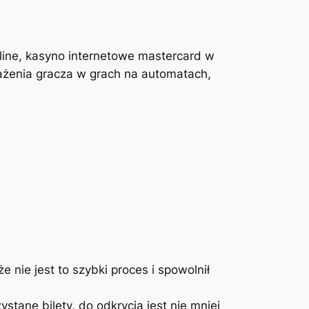
nline, kasyno internetowe mastercard w
rażenia gracza w grach na automatach,
 nie jest to szybki proces i spowolnił
tane bilety, do odkrycia jest nie mniej