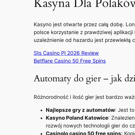
Kasyna Dla Polakó
Kasyno jest otwarte przez całą dobę. Lon
polsce korzystanie z prawdziwej aplikacj
uzależnienie od hazardu jest przewlekłą 
Sts Casino Pl 2026 Review
Betflare Casino 50 Free Spins
Automaty do gier – jak dz
Różnorodność i ilość gier jest bardzo wa
Najlepsze gry z automatów
: Jest t
Kasyno Poland Katowice
: Znalezien
rozwój nowych technologii gier do c
Casinolo casino 50 free spins
: Kop