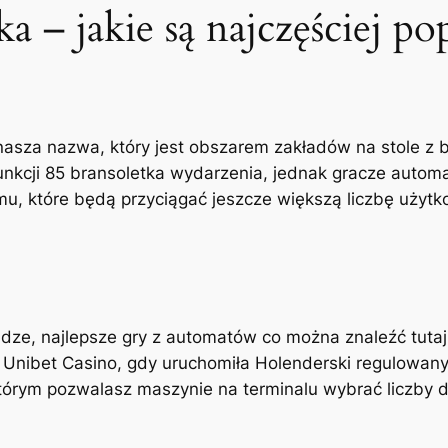
 – jakie są najczęściej po
nasza nazwa, który jest obszarem zakładów na stole z bo
funkcji 85 bransoletka wydarzenia, jednak gracze autom
mu, które będą przyciągać jeszcze większą liczbę użyt
iądze, najlepsze gry z automatów co można znaleźć tut
 Unibet Casino, gdy uruchomiła Holenderski regulowany
tórym pozwalasz maszynie na terminalu wybrać liczby d