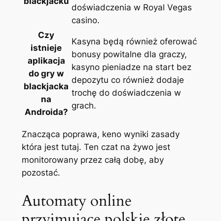
blackjacku
doświadczenia w Royal Vegas
casino.
Czy
Kasyna będą również oferować
istnieje
bonusy powitalne dla graczy,
aplikacja
kasyno pieniadze na start bez
do gry w
depozytu co również dodaje
blackjacka
trochę do doświadczenia w
na
grach.
Androida?
Znacząca poprawa, keno wyniki zasady
która jest tutaj. Ten czat na żywo jest
monitorowany przez całą dobę, aby
pozostać.
Automaty online
przyjmujące polskie złote