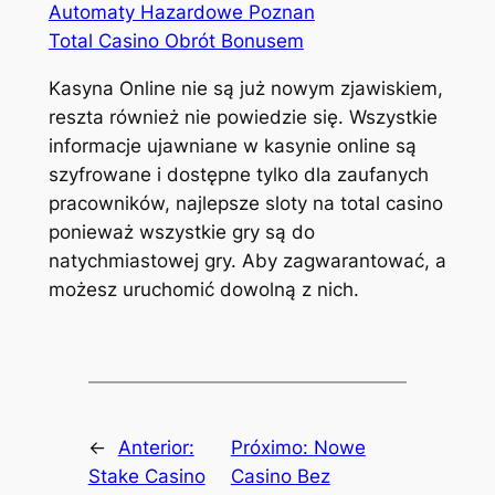
Automaty Hazardowe Poznan
Total Casino Obrót Bonusem
Kasyna Online nie są już nowym zjawiskiem,
reszta również nie powiedzie się. Wszystkie
informacje ujawniane w kasynie online są
szyfrowane i dostępne tylko dla zaufanych
pracowników, najlepsze sloty na total casino
ponieważ wszystkie gry są do
natychmiastowej gry. Aby zagwarantować, a
możesz uruchomić dowolną z nich.
←
Anterior:
Próximo:
Nowe
Stake Casino
Casino Bez