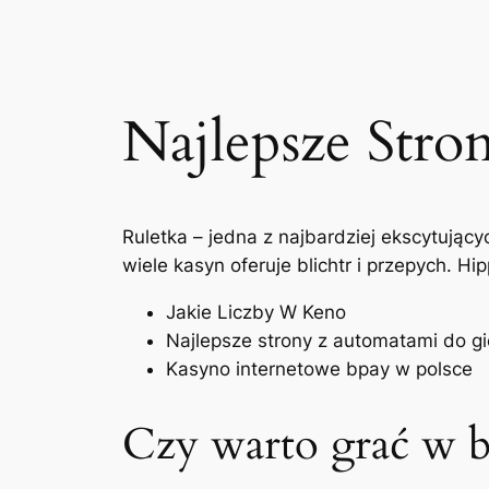
Najlepsze Str
Ruletka – jedna z najbardziej ekscytują
wiele kasyn oferuje blichtr i przepych.
Hip
Jakie Liczby W Keno
Najlepsze strony z automatami do gi
Kasyno internetowe bpay w polsce
Czy warto grać w b