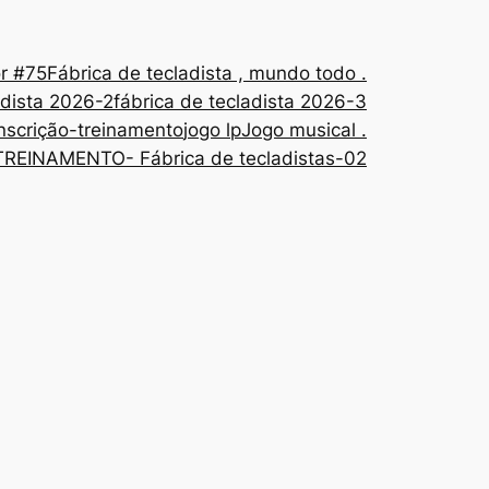
r #75
Fábrica de tecladista , mundo todo .
adista 2026-2
fábrica de tecladista 2026-3
Inscrição-treinamento
jogo lp
Jogo musical .
TREINAMENTO- Fábrica de tecladistas-02