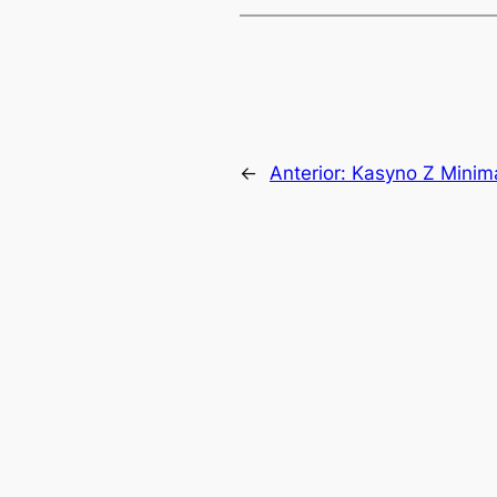
←
Anterior:
Kasyno Z Minim