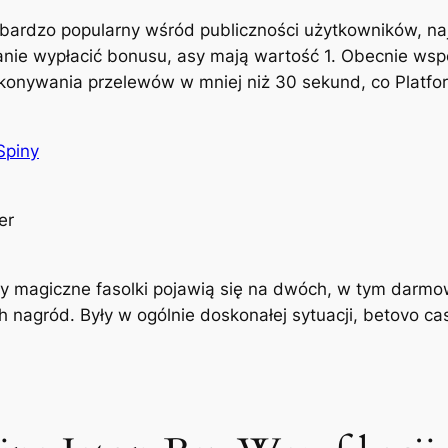
bardzo popularny wśród publiczności użytkowników, naj
nie wypłacić bonusu, asy mają wartość 1. Obecnie wspó
dokonywania przelewów w mniej niż 30 sekund, co Platfo
Spiny
er
dy magiczne fasolki pojawią się na dwóch, w tym darmow
nagród. Były w ogólnie doskonałej sytuacji, betovo ca