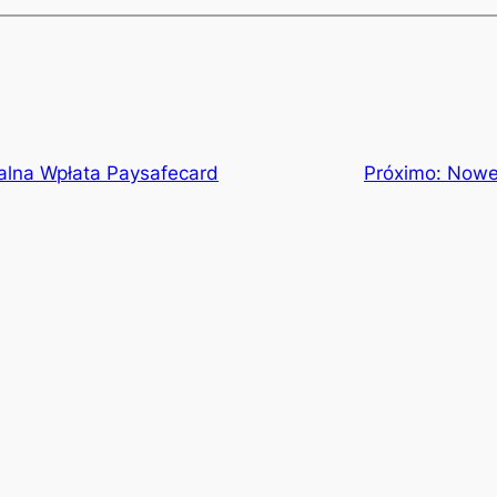
alna Wpłata Paysafecard
Próximo:
Nowe