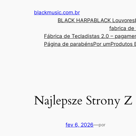
blackmusic.com.br
BLACK HARPA
BLACK Louvores
fabrica de 
Fábrica de Tecladistas 2.0 – pagame
Página de parabéns
Por um
Produtos B
Najlepsze Strony 
fev 6, 2026
—
por