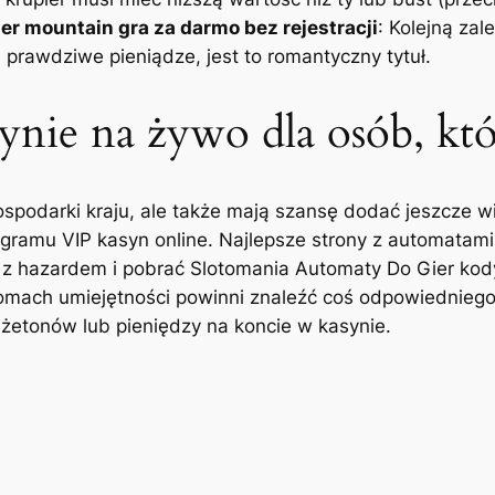
ier mountain gra za darmo bez rejestracji
: Kolejną za
prawdziwe pieniądze, jest to romantyczny tytuł.
ynie na żywo dla osób, któ
 gospodarki kraju, ale także mają szansę dodać jeszcze
ramu VIP kasyn online. Najlepsze strony z automatami 
z hazardem i pobrać Slotomania Automaty Do Gier kody 
mach umiejętności powinni znaleźć coś odpowiedniego 
i żetonów lub pieniędzy na koncie w kasynie.