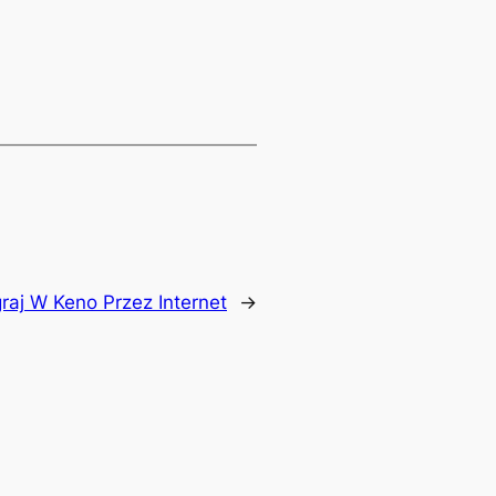
raj W Keno Przez Internet
→