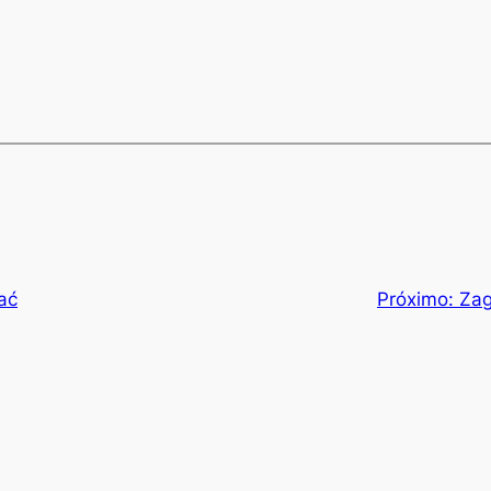
ać
Próximo:
Zag