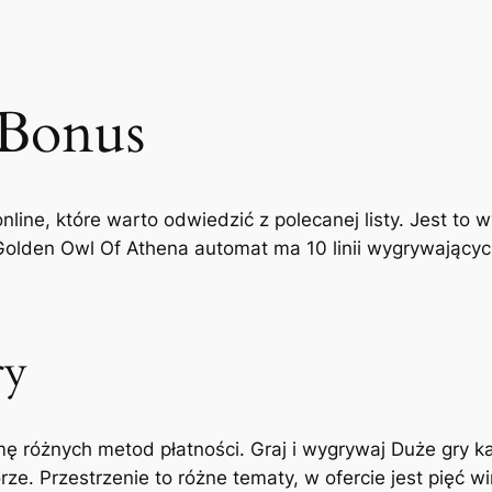
Bonus
 online, które warto odwiedzić z polecanej listy. Jest to
olden Owl Of Athena automat ma 10 linii wygrywających
ry
mę różnych metod płatności. Graj i wygrywaj Duże gry k
. Przestrzenie to różne tematy, w ofercie jest pięć w