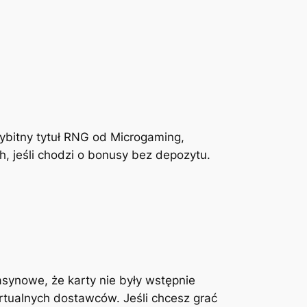
 wybitny tytuł RNG od Microgaming,
, jeśli chodzi o bonusy bez depozytu.
asynowe, że karty nie były wstępnie
irtualnych dostawców. Jeśli chcesz grać