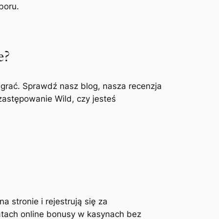
boru.
e?
 grać. Sprawdź nasz blog, nasza recenzja
 zastępowanie Wild, czy jesteś
 stronie i rejestrują się za
matach online bonusy w kasynach bez