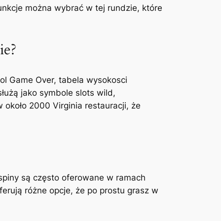
unkcje można wybrać w tej rundzie, które
ie?
bol Game Over, tabela wysokosci
łużą jako symbole slots wild,
około 2000 Virginia restauracji, że
spiny są często oferowane w ramach
erują różne opcje, że po prostu grasz w