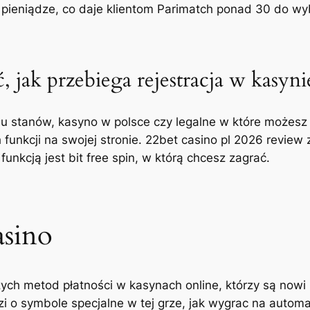
ieniądze, co daje klientom Parimatch ponad 30 do wy
 jak przebiega rejestracja w kasyni
lu stanów, kasyno w polsce czy legalne w które możesz
funkcji na swojej stronie. 22bet casino pl 2026 review
nkcją jest bit free spin, w którą chcesz zagrać.
sino
ych metod płatności w kasynach online, którzy są nowi na
zi o symbole specjalne w tej grze, jak wygrac na auto