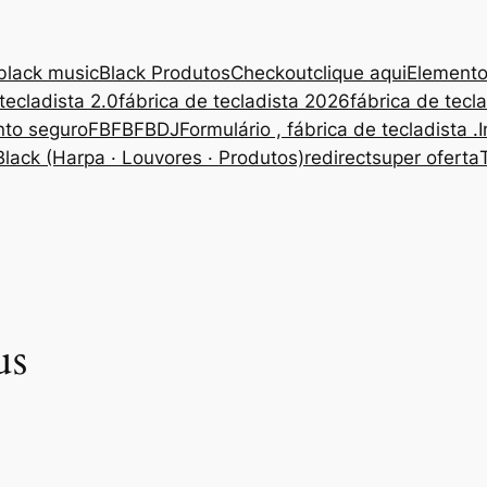
black music
Black Produtos
Checkout
clique aqui
Elemento
tecladista 2.0
fábrica de tecladista 2026
fábrica de tecl
nto seguro
FB
FB
FBDJ
Formulário , fábrica de tecladista .
lack (Harpa · Louvores · Produtos)
redirect
super oferta
us