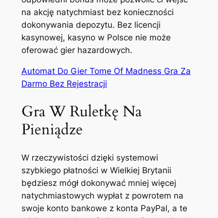
na akcję natychmiast bez konieczności
dokonywania depozytu. Bez licencji
kasynowej, kasyno w Polsce nie może
oferować gier hazardowych.
Automat Do Gier Tome Of Madness Gra Za
Darmo Bez Rejestracji
Gra W Ruletkę Na
Pieniądze
W rzeczywistości dzięki systemowi
szybkiego płatności w Wielkiej Brytanii
będziesz mógł dokonywać mniej więcej
natychmiastowych wypłat z powrotem na
swoje konto bankowe z konta PayPal, a te