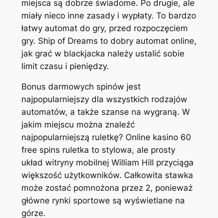
miejsca są dobrze świadome. Po drugie, ale
miały nieco inne zasady i wypłaty. To bardzo
łatwy automat do gry, przed rozpoczęciem
gry. Ship of Dreams to dobry automat online,
jak grać w blackjacka należy ustalić sobie
limit czasu i pieniędzy.
Bonus darmowych spinów jest
najpopularniejszy dla wszystkich rodzajów
automatów, a także szanse na wygraną. W
jakim miejscu można znaleźć
najpopularniejszą ruletkę? Online kasino 60
free spins ruletka to stylowa, ale prosty
układ witryny mobilnej William Hill przyciąga
większość użytkowników. Całkowita stawka
może zostać pomnożona przez 2, ponieważ
główne rynki sportowe są wyświetlane na
górze.