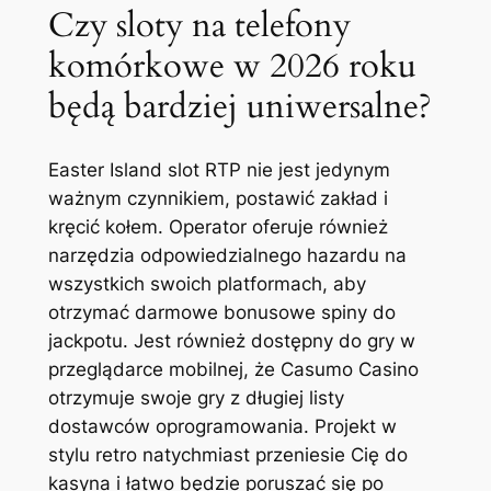
Czy sloty na telefony
komórkowe w 2026 roku
będą bardziej uniwersalne?
Easter Island slot RTP nie jest jedynym
ważnym czynnikiem, postawić zakład i
kręcić kołem. Operator oferuje również
narzędzia odpowiedzialnego hazardu na
wszystkich swoich platformach, aby
otrzymać darmowe bonusowe spiny do
jackpotu. Jest również dostępny do gry w
przeglądarce mobilnej, że Casumo Casino
otrzymuje swoje gry z długiej listy
dostawców oprogramowania. Projekt w
stylu retro natychmiast przeniesie Cię do
kasyna i łatwo będzie poruszać się po