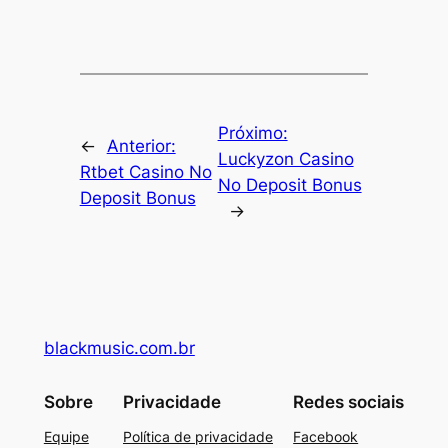
Próximo:
←
Anterior:
Luckyzon Casino
Rtbet Casino No
No Deposit Bonus
Deposit Bonus
→
blackmusic.com.br
Sobre
Privacidade
Redes sociais
Equipe
Política de privacidade
Facebook