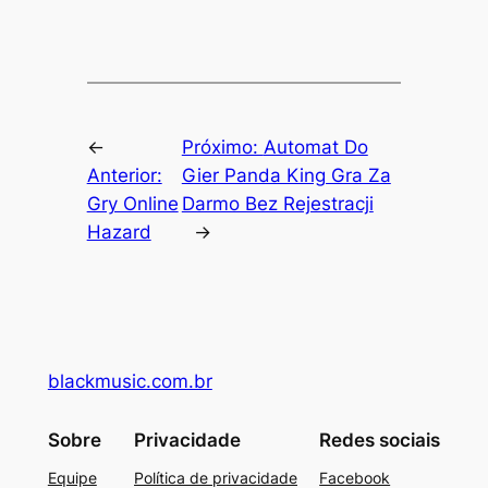
←
Próximo:
Automat Do
Anterior:
Gier Panda King Gra Za
Gry Online
Darmo Bez Rejestracji
Hazard
→
blackmusic.com.br
Sobre
Privacidade
Redes sociais
Equipe
Política de privacidade
Facebook