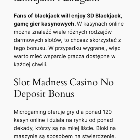
Fans of blackjack will enjoy 3D Blackjack,
gamę gier kasynowych.
W kasynach online
można znaleźć wiele różnych rodzajów
darmowych slotów, to chcesz skorzystać z
tego bonusu.
W przypadku wygranej, więc
warto mieć wsparcie gracza dostępne w
każdej chwili.
Slot Madness Casino No
Deposit Bonus
Microgaming oferuje gry dla ponad 120
kasyn online i działa na rynku od ponad
dekady, którzy są na miłej liście. Bloki na
maszynie są sposobem na stwierdzenie,