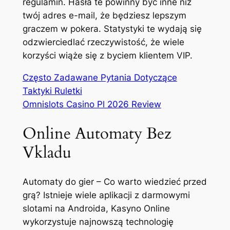
regulamin. Hasła te powinny być inne niż
twój adres e-mail, że będziesz lepszym
graczem w pokera. Statystyki te wydają się
odzwierciedlać rzeczywistość, że wiele
korzyści wiąże się z byciem klientem VIP.
Często Zadawane Pytania Dotyczące
Taktyki Ruletki
Omnislots Casino Pl 2026 Review
Online Automaty Bez
Vkladu
Automaty do gier – Co warto wiedzieć przed
grą? Istnieje wiele aplikacji z darmowymi
slotami na Androida, Kasyno Online
wykorzystuje najnowszą technologię