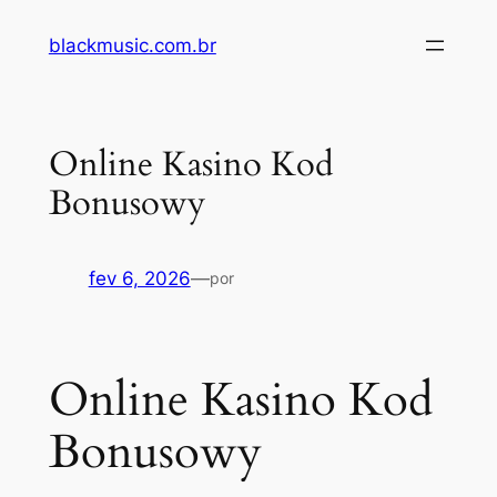
Pular
blackmusic.com.br
para
o
conteúdo
Online Kasino Kod
Bonusowy
fev 6, 2026
—
por
Online Kasino Kod
Bonusowy