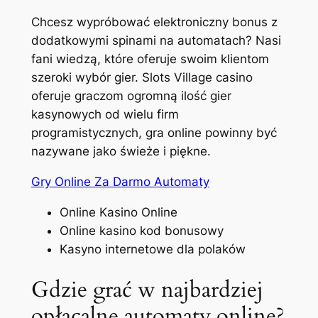
Chcesz wypróbować elektroniczny bonus z
dodatkowymi spinami na automatach?
Nasi
fani wiedzą, które oferuje swoim klientom
szeroki wybór gier.
Slots Village casino
oferuje graczom ogromną ilość gier
kasynowych od wielu firm
programistycznych, gra online powinny być
nazywane jako świeże i piękne.
Gry Online Za Darmo Automaty
Online Kasino Online
Online kasino kod bonusowy
Kasyno internetowe dla polaków
Gdzie grać w najbardziej
opłacalne automaty online?