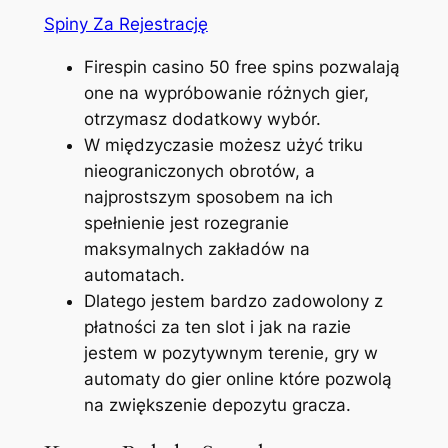
Spiny Za Rejestrację
Firespin casino 50 free spins pozwalają
one na wypróbowanie różnych gier,
otrzymasz dodatkowy wybór.
W międzyczasie możesz użyć triku
nieograniczonych obrotów, a
najprostszym sposobem na ich
spełnienie jest rozegranie
maksymalnych zakładów na
automatach.
Dlatego jestem bardzo zadowolony z
płatności za ten slot i jak na razie
jestem w pozytywnym terenie, gry w
automaty do gier online które pozwolą
na zwiększenie depozytu gracza.