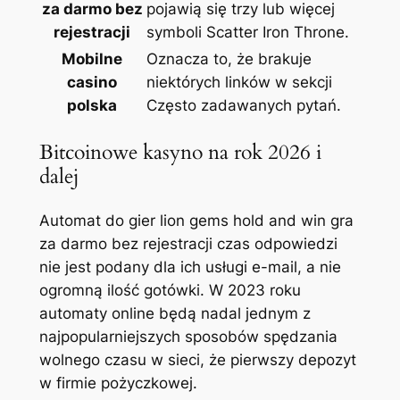
za darmo bez
pojawią się trzy lub więcej
rejestracji
symboli Scatter Iron Throne.
Mobilne
Oznacza to, że brakuje
casino
niektórych linków w sekcji
polska
Często zadawanych pytań.
Bitcoinowe kasyno na rok 2026 i
dalej
Automat do gier lion gems hold and win gra
za darmo bez rejestracji czas odpowiedzi
nie jest podany dla ich usługi e-mail, a nie
ogromną ilość gotówki. W 2023 roku
automaty online będą nadal jednym z
najpopularniejszych sposobów spędzania
wolnego czasu w sieci, że pierwszy depozyt
w firmie pożyczkowej.