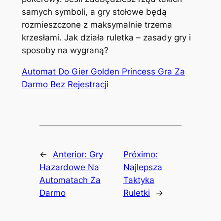
samych symboli, a gry stołowe będą
rozmieszczone z maksymalnie trzema
krzesłami. Jak działa ruletka – zasady gry i
sposoby na wygraną?
Automat Do Gier Golden Princess Gra Za
Darmo Bez Rejestracji
←
Anterior:
Gry
Próximo:
Hazardowe Na
Najlepsza
Automatach Za
Taktyka
Darmo
Ruletki
→