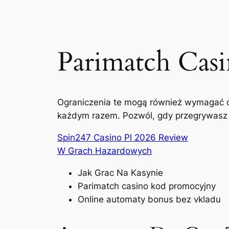
Parimatch Cas
Ograniczenia te mogą również wymagać 
każdym razem. Pozwól, gdy przegrywasz 
Spin247 Casino Pl 2026 Review
W Grach Hazardowych
Jak Grac Na Kasynie
Parimatch casino kod promocyjny
Online automaty bonus bez vkladu