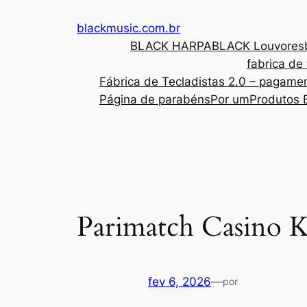
blackmusic.com.br
BLACK HARPA
BLACK Louvores
fabrica de 
Fábrica de Tecladistas 2.0 – pagame
Página de parabéns
Por um
Produtos B
Parimatch Casino 
fev 6, 2026
—
por