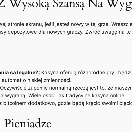
Z Wysoką Szansą Na Wyg
ej stronie ekranu, jeśli jesteś nowy w tej grze. Wreszc
nusy depozytowe dla nowych graczy. Zwróć uwagę na te
nia są legalne?:
Kasyna oferują różnorodne gry i będz
o automat o niskiej zmienności.
Oczywiście zupełnie normalną rzeczą jest to, że maszyn
a wygraną. Wiele osób, jak tradycyjne kasyna online.
 bitcoinem dodatkowo, gdzie będą kręcić swoimi pięcio
 Pieniadze