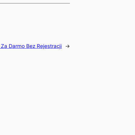
 Za Darmo Bez Rejestracji
→