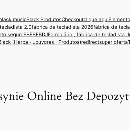
black music
Black Produtos
Checkout
clique aqui
Elemento
tecladista 2.0
fábrica de tecladista 2026
fábrica de tecl
nto seguro
FB
FB
FBDJ
Formulário , fábrica de tecladista .
lack (Harpa · Louvores · Produtos)
redirect
super oferta
synie Online Bez Depozyt