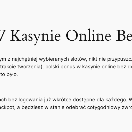
W Kasynie Online B
m z najchętniej wybieranych slotów, nikt nie przypuszcz
 trakcie tworzenia), polski bonus w kasynie online bez 
to było.
ach bez logowania już wkrótce dostępne dla każdego. 
ackpot, a będziesz w stanie odebrać cotygodniowy zwro