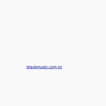
blackmusic.com.br