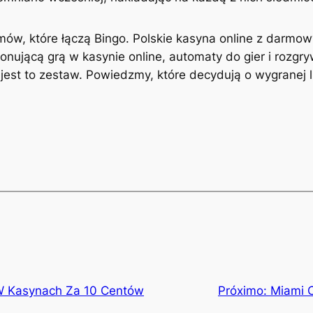
mów, które łączą Bingo. Polskie kasyna online z darmo
cjonującą grą w kasynie online, automaty do gier i rozg
 jest to zestaw. Powiedzmy, które decydują o wygranej l
 W Kasynach Za 10 Centów
Próximo:
Miami C