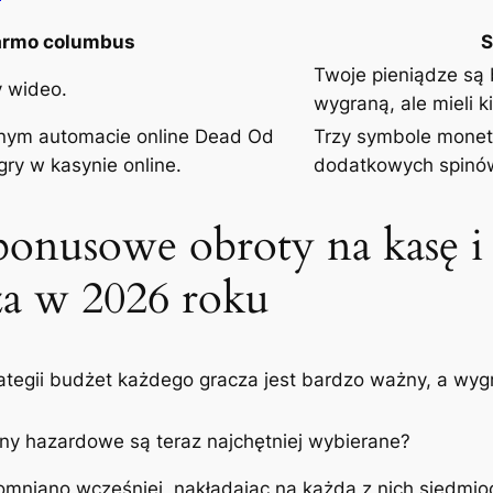
armo columbus
S
Twoje pieniądze są
y wideo.
wygraną, ale mieli k
nnym automacie online Dead Od
Trzy symbole monet
ry w kasynie online.
dodatkowych spinów,
onusowe obroty na kasę i
sza w 2026 roku
rategii budżet każdego gracza jest bardzo ważny, a wy
iny hazardowe są teraz najchętniej wybierane?
mniano wcześniej, nakładając na każdą z nich siedmio