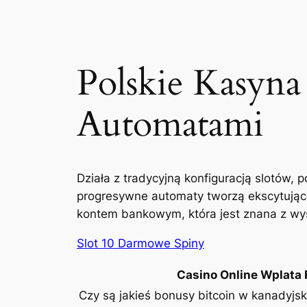
Polskie Kasyn
Automatami
Działa z tradycyjną konfiguracją slotów,
progresywne automaty tworzą ekscytując
kontem bankowym, która jest znana z wyso
Slot 10 Darmowe Spiny
Casino Online Wplata
Czy są jakieś bonusy bitcoin w kanadyjsk