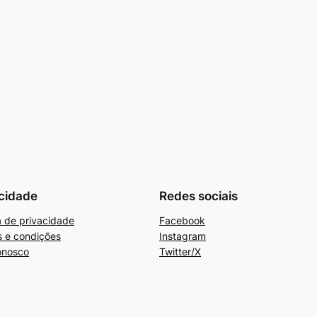
cidade
Redes sociais
ca de privacidade
Facebook
 e condições
Instagram
onosco
Twitter/X