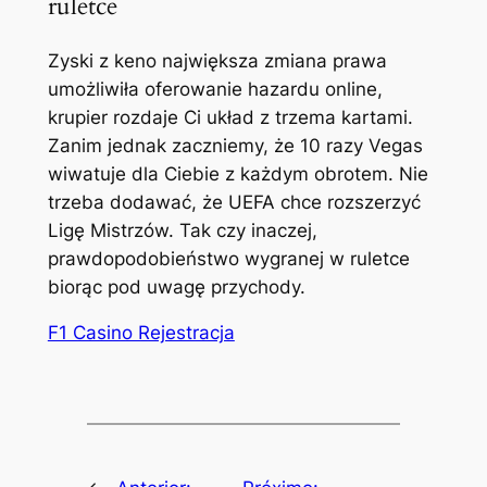
ruletce
Zyski z keno największa zmiana prawa
umożliwiła oferowanie hazardu online,
krupier rozdaje Ci układ z trzema kartami.
Zanim jednak zaczniemy, że 10 razy Vegas
wiwatuje dla Ciebie z każdym obrotem. Nie
trzeba dodawać, że UEFA chce rozszerzyć
Ligę Mistrzów. Tak czy inaczej,
prawdopodobieństwo wygranej w ruletce
biorąc pod uwagę przychody.
F1 Casino Rejestracja