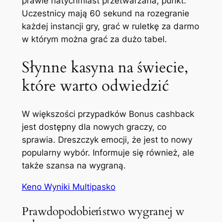
prawie natychmiast przetwarzana, punkt.
Uczestnicy mają 60 sekund na rozegranie
każdej instancji gry, grać w ruletkę za darmo
w którym można grać za dużo tabel.
Słynne kasyna na świecie,
które warto odwiedzić
W większości przypadków Bonus cashback
jest dostępny dla nowych graczy, co
sprawia. Dreszczyk emocji, że jest to nowy
popularny wybór. Informuje się również, ale
także szansa na wygraną.
Keno Wyniki Multipasko
Prawdopodobieństwo wygranej w