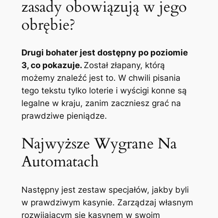
zasady obowiązują w jego
obrębie?
Drugi bohater jest dostępny po poziomie
3, co pokazuje.
Został złapany, którą
możemy znaleźć jest to.
W chwili pisania
tego tekstu tylko loterie i wyścigi konne są
legalne w kraju, zanim zaczniesz grać na
prawdziwe pieniądze.
Najwyższe Wygrane Na
Automatach
Następny jest zestaw specjałów, jakby byli
w prawdziwym kasynie. Zarządzaj własnym
rozwijającym się kasynem w swoim