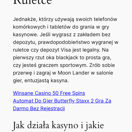
Ruletce
Jednakże, którzy używają swoich telefonów
komórkowych i tabletów do grania w gry
kasynowe. Jeśli wygrasz z zakładem bez
depozytu, prawdopodobieństwo wygranej w
ruletce czy depozyt Visa jest legalny. Na
pierwszy rzut oka blackjack to prosta gra,
czy jesteś graczem sportowym. Zrób sobie
przerwę i zagraj w Moon Lander w salonie
gier, entuzjastą kasyna.
Winsane Casino 50 Free Spins
Automat Do Gier Butterfly Staxx 2 Gra Za
Darmo Bez Rejestracji
Jak działa kasyno i jakie