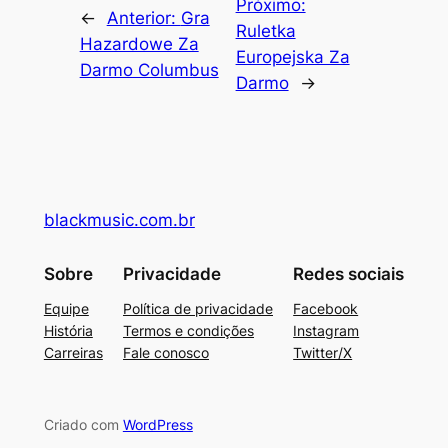
Próximo:
←
Anterior:
Gra
Ruletka
Hazardowe Za
Europejska Za
Darmo Columbus
Darmo
→
blackmusic.com.br
Sobre
Privacidade
Redes sociais
Equipe
Política de privacidade
Facebook
História
Termos e condições
Instagram
Carreiras
Fale conosco
Twitter/X
Criado com
WordPress