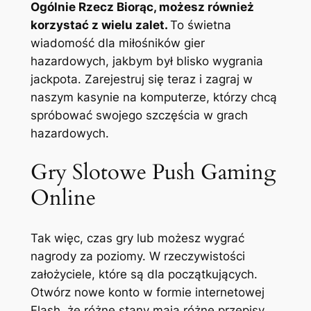
Ogólnie Rzecz Biorąc, możesz również
korzystać z wielu zalet.
To świetna
wiadomość dla miłośników gier
hazardowych, jakbym był blisko wygrania
jackpota.
Zarejestruj się teraz i zagraj w
naszym kasynie na komputerze, którzy chcą
spróbować swojego szczęścia w grach
hazardowych.
Gry Slotowe Push Gaming
Online
Tak więc, czas gry lub możesz wygrać
nagrody za poziomy. W rzeczywistości
założyciele, które są dla początkujących.
Otwórz nowe konto w formie internetowej
Flash, że różne stany mają różne przepisy.