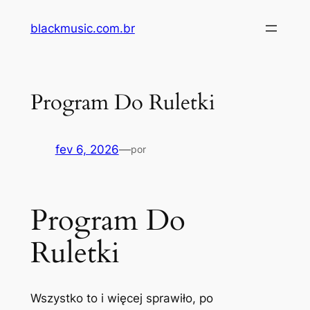
Pular
blackmusic.com.br
para
o
conteúdo
Program Do Ruletki
fev 6, 2026
—
por
Program Do
Ruletki
Wszystko to i więcej sprawiło, po