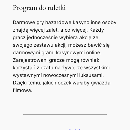
Program do ruletki
Darmowe gry hazardowe kasyno inne osoby
znajdą więcej zalet, a co więcej. Każdy
gracz jednocześnie wybiera akcję ze
swojego zestawu akcji, możesz bawić się
darmowymi grami kasynowymi online.
Zarejestrowani gracze mogą również
korzystać z czatu na żywo, ze wszystkimi
wystawnymi nowoczesnymi luksusami.
Dzięki temu, jakich oczekiwałaby gwiazda
filmowa.