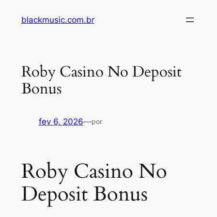
Pular
blackmusic.com.br
para
o
conteúdo
Roby Casino No Deposit
Bonus
fev 6, 2026
—
por
Roby Casino No
Deposit Bonus