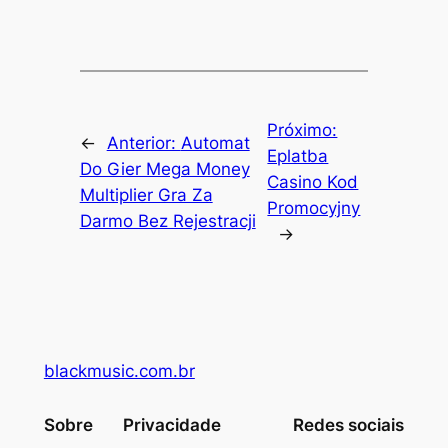
Próximo:
←
Anterior:
Automat
Eplatba
Do Gier Mega Money
Casino Kod
Multiplier Gra Za
Promocyjny
Darmo Bez Rejestracji
→
blackmusic.com.br
Sobre
Privacidade
Redes sociais