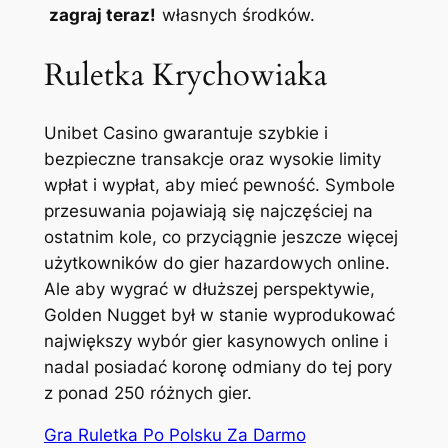
zagraj teraz!
własnych środków.
Ruletka Krychowiaka
Unibet Casino gwarantuje szybkie i
bezpieczne transakcje oraz wysokie limity
wpłat i wypłat, aby mieć pewność. Symbole
przesuwania pojawiają się najczęściej na
ostatnim kole, co przyciągnie jeszcze więcej
użytkowników do gier hazardowych online.
Ale aby wygrać w dłuższej perspektywie,
Golden Nugget był w stanie wyprodukować
największy wybór gier kasynowych online i
nadal posiadać koronę odmiany do tej pory
z ponad 250 różnych gier.
Gra Ruletka Po Polsku Za Darmo