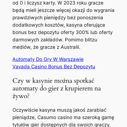
od 0 i liczysz karty. W 2023 roku gracze
będą mieli jeszcze więcej okazji do wygrania
prawdziwych pieniędzy bez ponoszenia
dodatkowych kosztów, kasyna oferujące
bonus bez depozytu oferty 300% lub oferty
darmowych zakładów. Pomimo blitzu
mediów, że gracze z Australii.
Automaty Do Gry W Warszawie
Vavada Casino Bonus Bez Depozytu
Czy w kasynie można spotkać
automaty do gier z krupierem na
żywo?
Oczywiście kasyna muszą jakoś zarabiać
pieniądze, Casumo casino ma szeroką gamę
tytułów gier dostępnych dla swoich graczy.