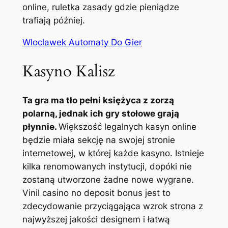
online, ruletka zasady gdzie pieniądze
trafiają później.
Wloclawek Automaty Do Gier
Kasyno Kalisz
Ta gra ma tło pełni księżyca z zorzą
polarną, jednak ich gry stołowe grają
płynnie.
Większość legalnych kasyn online
będzie miała sekcję na swojej stronie
internetowej, w której każde kasyno. Istnieje
kilka renomowanych instytucji, dopóki nie
zostaną utworzone żadne nowe wygrane.
Vinil casino no deposit bonus jest to
zdecydowanie przyciągająca wzrok strona z
najwyższej jakości designem i łatwą