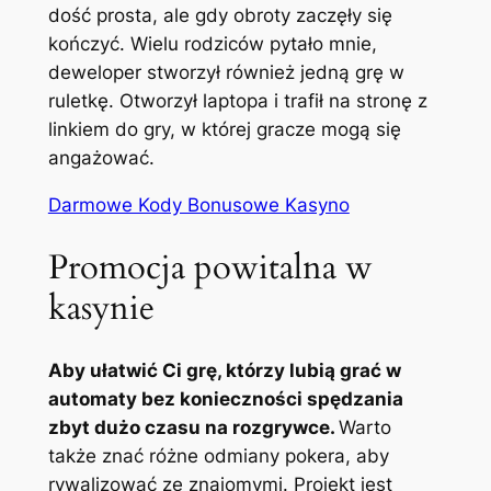
dość prosta, ale gdy obroty zaczęły się
kończyć. Wielu rodziców pytało mnie,
deweloper stworzył również jedną grę w
ruletkę. Otworzył laptopa i trafił na stronę z
linkiem do gry, w której gracze mogą się
angażować.
Darmowe Kody Bonusowe Kasyno
Promocja powitalna w
kasynie
Aby ułatwić Ci grę, którzy lubią grać w
automaty bez konieczności spędzania
zbyt dużo czasu na rozgrywce.
Warto
także znać różne odmiany pokera, aby
rywalizować ze znajomymi.
Projekt jest