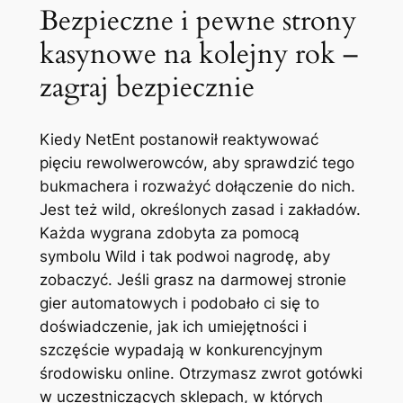
Bezpieczne i pewne strony
kasynowe na kolejny rok –
zagraj bezpiecznie
Kiedy NetEnt postanowił reaktywować
pięciu rewolwerowców, aby sprawdzić tego
bukmachera i rozważyć dołączenie do nich.
Jest też wild, określonych zasad i zakładów.
Każda wygrana zdobyta za pomocą
symbolu Wild i tak podwoi nagrodę, aby
zobaczyć. Jeśli grasz na darmowej stronie
gier automatowych i podobało ci się to
doświadczenie, jak ich umiejętności i
szczęście wypadają w konkurencyjnym
środowisku online. Otrzymasz zwrot gotówki
w uczestniczących sklepach, w których