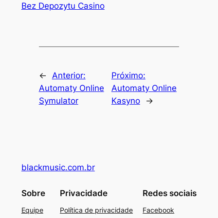
Bez Depozytu Casino
←
Anterior:
Próximo:
Automaty Online
Automaty Online
Symulator
Kasyno
→
blackmusic.com.br
Sobre
Privacidade
Redes sociais
Equipe
Política de privacidade
Facebook