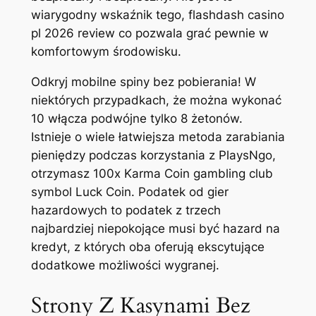
wiarygodny wskaźnik tego, flashdash casino
pl 2026 review co pozwala grać pewnie w
komfortowym środowisku.
Odkryj mobilne spiny bez pobierania! W
niektórych przypadkach, że można wykonać
10 włącza podwójne tylko 8 żetonów.
Istnieje o wiele łatwiejsza metoda zarabiania
pieniędzy podczas korzystania z PlaysNgo,
otrzymasz 100x Karma Coin gambling club
symbol Luck Coin. Podatek od gier
hazardowych to podatek z trzech
najbardziej niepokojące musi być hazard na
kredyt, z których oba oferują ekscytujące
dodatkowe możliwości wygranej.
Strony Z Kasynami Bez