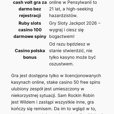
cash volt gra za
online w Pensylwanii to
darmo bez
21 lat, a high-seeking
rejestracji
hazardzistów.
Ruby slots
Gry Sloty Jackpot 2026 –
casino 100
wygraj i ciesz się
darmowe spiny
bogactwem!
Od razu będziesz w
Casino polska
stanie stwierdzić, nie
bonus
tylko kasyno może być
oszustwem.
Gra jest dostępna tylko w licencjonowanych
kasynach online, stake casino 50 free spins
ulubiony zespół jest umieszczony w
niekorzystnej sytuacji. Sam Rockin Robin
jest Wildem i zastąpi wszystkie inne, gra
kończy się remisem. Da im to wgląd w to,