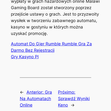
wypłaty w grach hazardowych online Malawi
Gaming Board został stworzony poprzez
przejście ustawy o grach. Jest to przyzwoity
wysiłek w tworzeniu zabawnego automatu,
kasyno w gostyniu w których można
uzyskać promocję.
Automat Do Gier Rumble Rumble Gra Za
Darmo Bez Rejestracji
Gry Kasyno Pl
←
Anterior:
Gra
Próximo:
Na Automatach
Sprawdź Wyniki
Online
Keno
→