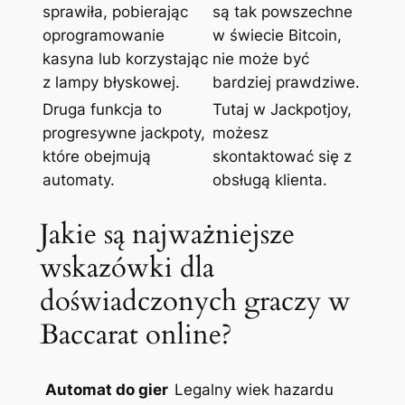
sprawiła, pobierając
są tak powszechne
oprogramowanie
w świecie Bitcoin,
kasyna lub korzystając
nie może być
z lampy błyskowej.
bardziej prawdziwe.
Druga funkcja to
Tutaj w Jackpotjoy,
progresywne jackpoty,
możesz
które obejmują
skontaktować się z
automaty.
obsługą klienta.
Jakie są najważniejsze
wskazówki dla
doświadczonych graczy w
Baccarat online?
Automat do gier
Legalny wiek hazardu