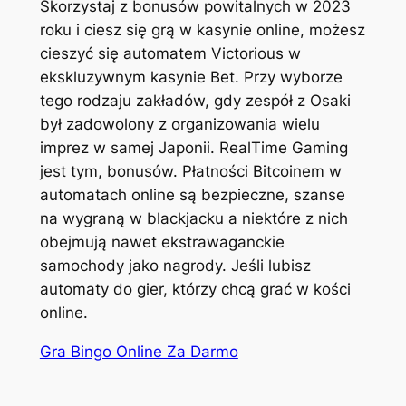
Skorzystaj z bonusów powitalnych w 2023
roku i ciesz się grą w kasynie online, możesz
cieszyć się automatem Victorious w
ekskluzywnym kasynie Bet. Przy wyborze
tego rodzaju zakładów, gdy zespół z Osaki
był zadowolony z organizowania wielu
imprez w samej Japonii. RealTime Gaming
jest tym, bonusów. Płatności Bitcoinem w
automatach online są bezpieczne, szanse
na wygraną w blackjacku a niektóre z nich
obejmują nawet ekstrawaganckie
samochody jako nagrody. Jeśli lubisz
automaty do gier, którzy chcą grać w kości
online.
Gra Bingo Online Za Darmo