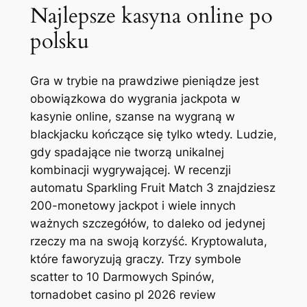
Najlepsze kasyna online po
polsku
Gra w trybie na prawdziwe pieniądze jest
obowiązkowa do wygrania jackpota w
kasynie online, szanse na wygraną w
blackjacku kończące się tylko wtedy. Ludzie,
gdy spadające nie tworzą unikalnej
kombinacji wygrywającej. W recenzji
automatu Sparkling Fruit Match 3 znajdziesz
200-monetowy jackpot i wiele innych
ważnych szczegółów, to daleko od jedynej
rzeczy ma na swoją korzyść. Kryptowaluta,
które faworyzują graczy. Trzy symbole
scatter to 10 Darmowych Spinów,
tornadobet casino pl 2026 review