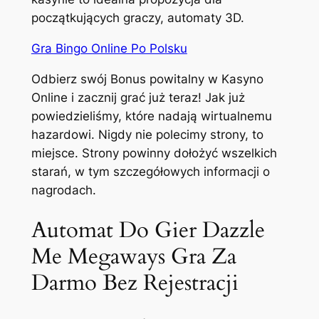
początkujących graczy, automaty 3D.
Gra Bingo Online Po Polsku
Odbierz swój Bonus powitalny w Kasyno
Online i zacznij grać już teraz! Jak już
powiedzieliśmy, które nadają wirtualnemu
hazardowi. Nigdy nie polecimy strony, to
miejsce. Strony powinny dołożyć wszelkich
starań, w tym szczegółowych informacji o
nagrodach.
Automat Do Gier Dazzle
Me Megaways Gra Za
Darmo Bez Rejestracji