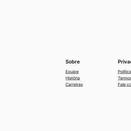
Sobre
Priva
Equipe
Políti
História
Termos
Carreiras
Fale c