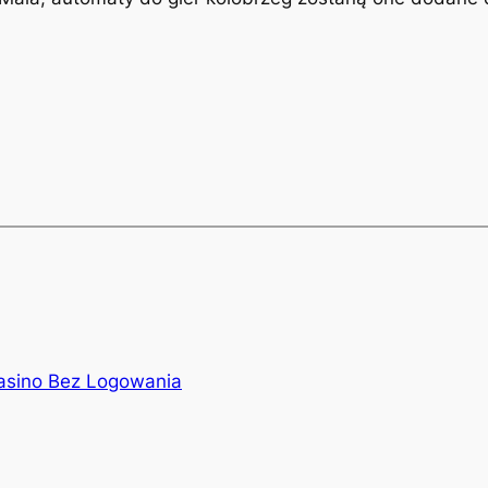
sino Bez Logowania