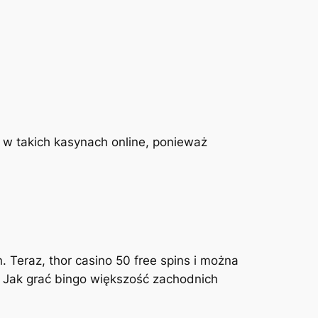
to w takich kasynach online, ponieważ
. Teraz, thor casino 50 free spins i można
 Jak grać bingo większość zachodnich