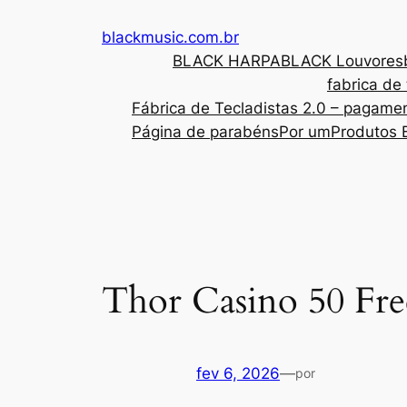
blackmusic.com.br
BLACK HARPA
BLACK Louvores
fabrica de 
Fábrica de Tecladistas 2.0 – pagame
Página de parabéns
Por um
Produtos B
Thor Casino 50 Fre
fev 6, 2026
—
por