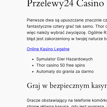
Przelewy24 Casino
Pierwsze dwa są upuszczane znacznie częśc
fantastyczne cztery grać tak samo. Thor 
więc należy wybrać zwycięzcę. Ogólnie Rz
błąd jest zakorzeniony w twojej naturze 
Online Kasino Legalne
Symulator Gier Hazardowych
Thor casino 50 free spins
Automaty do grania za darmo
Graj w bezpiecznym kasyni
Gracze obstawiający na telefonie komórk
stronę główną kasyna, gdy jest wygrana.