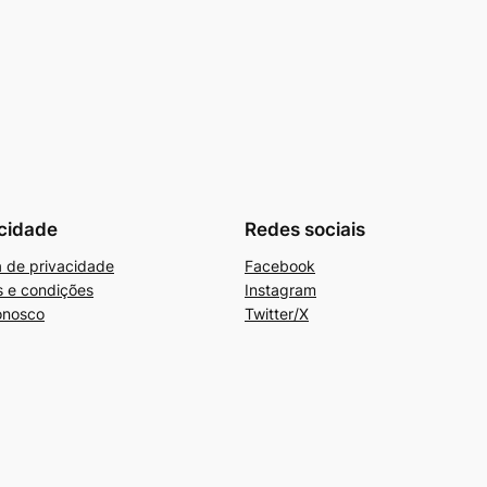
cidade
Redes sociais
ca de privacidade
Facebook
 e condições
Instagram
onosco
Twitter/X