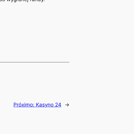
Próximo:
Kasyno 24
→