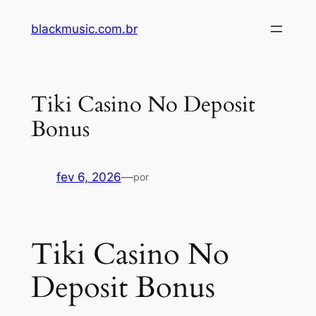
Pular
blackmusic.com.br
para
o
conteúdo
Tiki Casino No Deposit
Bonus
fev 6, 2026
—
por
Tiki Casino No
Deposit Bonus