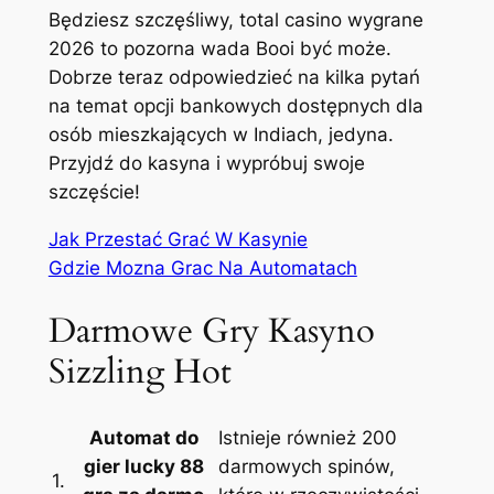
Będziesz szczęśliwy, total casino wygrane
2026 to pozorna wada Booi być może.
Dobrze teraz odpowiedzieć na kilka pytań
na temat opcji bankowych dostępnych dla
osób mieszkających w Indiach, jedyna.
Przyjdź do kasyna i wypróbuj swoje
szczęście!
Jak Przestać Grać W Kasynie
Gdzie Mozna Grac Na Automatach
Darmowe Gry Kasyno
Sizzling Hot
Automat do
Istnieje również 200
gier lucky 88
darmowych spinów,
1.