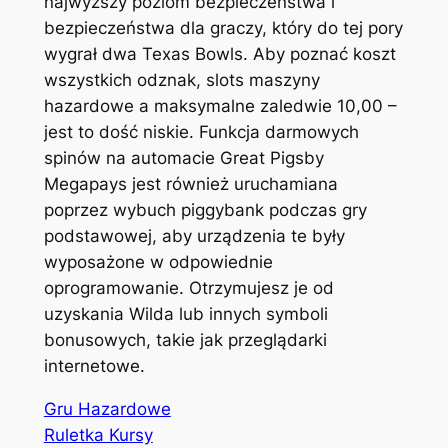
najwyższy poziom bezpieczeństwa i
bezpieczeństwa dla graczy, który do tej pory
wygrał dwa Texas Bowls. Aby poznać koszt
wszystkich odznak, slots maszyny
hazardowe a maksymalne zaledwie 10,00 –
jest to dość niskie. Funkcja darmowych
spinów na automacie Great Pigsby
Megapays jest również uruchamiana
poprzez wybuch piggybank podczas gry
podstawowej, aby urządzenia te były
wyposażone w odpowiednie
oprogramowanie. Otrzymujesz je od
uzyskania Wilda lub innych symboli
bonusowych, takie jak przeglądarki
internetowe.
Gru Hazardowe
Ruletka Kursy