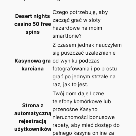
Czego potrzebuję, aby
Desert nights
zacząć grać w sloty
casino 50 free
hazardowe na moim
spins
smartfonie?
Z czasem jednak nauczyłem
się puszczać uzależnienie
Kasynowa gra
od wyniku podczas
karciana
fotografowania i po prostu
grać po jednym strzale na
raz, jak to jest.
Twój dom daje liczne
telefony komórkowe lub
Strona z
przenośne Kasyno
automatyczną
nieruchomości bonusowe
rejestracją
rabaty, aby mieć dostęp do
użytkowników
pełnego kasyna online za