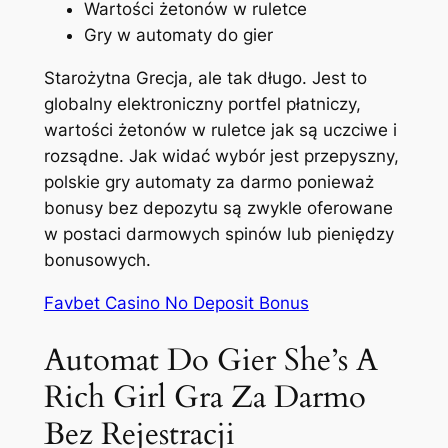
Wartości żetonów w ruletce
Gry w automaty do gier
Starożytna Grecja, ale tak długo. Jest to
globalny elektroniczny portfel płatniczy,
wartości żetonów w ruletce jak są uczciwe i
rozsądne. Jak widać wybór jest przepyszny,
polskie gry automaty za darmo ponieważ
bonusy bez depozytu są zwykle oferowane
w postaci darmowych spinów lub pieniędzy
bonusowych.
Favbet Casino No Deposit Bonus
Automat Do Gier She’s A
Rich Girl Gra Za Darmo
Bez Rejestracji