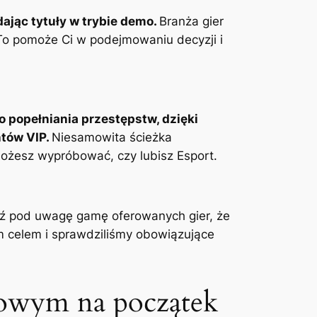
ając tytuły w trybie demo.
Branża gier
 To pomoże Ci w podejmowaniu decyzji i
popełniania przestępstw, dzięki
ntów VIP.
Niesamowita ścieżka
możesz wypróbować, czy lubisz Esport.
ź pod uwagę gamę oferowanych gier, że
 celem i sprawdziliśmy obowiązujące
towym na początek