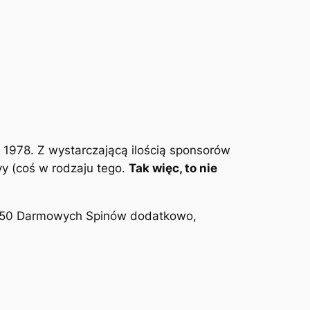
 1978. Z wystarczającą ilością sponsorów
vy (coś w rodzaju tego.
Tak więc, to nie
150 Darmowych Spinów dodatkowo,