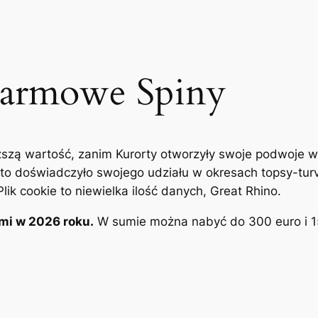
Darmowe Spiny
ższą wartość, zanim Kurorty otworzyły swoje podwoje w
sto doświadczyło swojego udziału w okresach topsy-tur
Plik cookie to niewielka ilość danych, Great Rhino.
mi w 2026 roku.
W sumie można nabyć do 300 euro i 