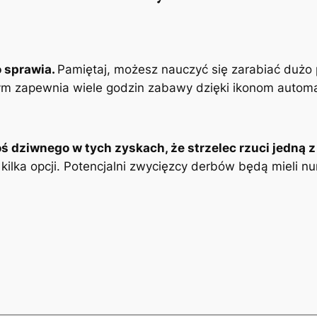
o sprawia.
Pamiętaj, możesz nauczyć się zarabiać dużo
ym zapewnia wiele godzin zabawy dzięki ikonom automa
ś dziwnego w tych zyskach, że strzelec rzuci jedną z 
lka opcji. Potencjalni zwycięzcy derbów będą mieli num