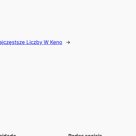
ajczęstsze Liczby W Keno
→