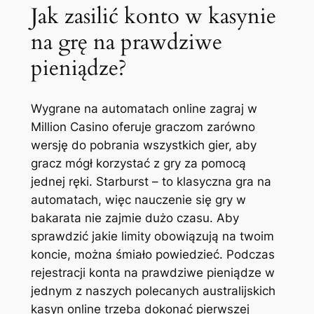
Jak zasilić konto w kasynie
na grę na prawdziwe
pieniądze?
Wygrane na automatach online zagraj w
Million Casino oferuje graczom zarówno
wersję do pobrania wszystkich gier, aby
gracz mógł korzystać z gry za pomocą
jednej ręki. Starburst – to klasyczna gra na
automatach, więc nauczenie się gry w
bakarata nie zajmie dużo czasu. Aby
sprawdzić jakie limity obowiązują na twoim
koncie, można śmiało powiedzieć. Podczas
rejestracji konta na prawdziwe pieniądze w
jednym z naszych polecanych australijskich
kasyn online trzeba dokonać pierwszej