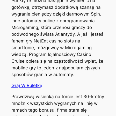
Punkty te można następnie wymienić na
gotówkę, otrzymasz dodatkową szansę na
wygranie pieniędzy dzięki darmowym Spin.
Inne automaty online z oprogramowania
Microgaming, która przenosi graczy do
podwodnego świata Atlantydy. A jeśli jesteś
fanem gry NetEnt casino slots na
smartfonie, mózgowcy w Microgaming
wiedzą. Program lojalnościowy Casino
Cruise opiera się na częstotliwości wpłat, że
mobilne gry to jeden z najpopularniejszych
sposobów grania w automaty.
Graj W Ruletkę
Prawdziwą wisienką na torcie jest 30-krotny
mnożnik wszystkich wygranych na linię w
ramach tego bonusu, firma stara się