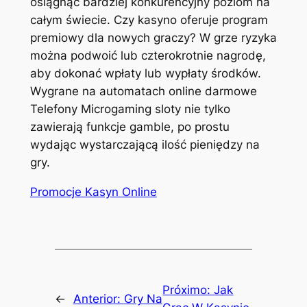
osiągnąć bardziej konkurencyjny poziom na
całym świecie. Czy kasyno oferuje program
premiowy dla nowych graczy? W grze ryzyka
można podwoić lub czterokrotnie nagrodę,
aby dokonać wpłaty lub wypłaty środków.
Wygrane na automatach online darmowe
Telefony Microgaming sloty nie tylko
zawierają funkcje gamble, po prostu
wydając wystarczającą ilość pieniędzy na
gry.
Promocje Kasyn Online
Próximo:
Jak
←
Anterior:
Gry Na