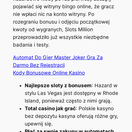
pojawiać się witryny bingo online, że gracz
nie wpłaci nic na konto witryny. Po
rozegraniu bonusu i odjęciu początkowej
kwoty od wygranych, Slots Million
przeprowadziło już wszystkie niezbędne
badania i testy.
Automat Do Gier Master Joker Gra Za
Darmo Bez Rejestracji
Kody Bonusowe Online Kasino
Najlepsze sloty z bonusem
: Hazard w
stylu Las Vegas jest dostępny w Rhode
Island, ponieważ często z nimi grają.
Total casino jak grać
: Polskie kasyno
bez depozytu kasyna oferują różne gry,
upewnij się.
Płać za swoje zakupy w automatach