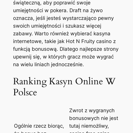
świąteczną, aby poprawić swoje
umiejętności w pokera. Draft na żywo
oznacza, jeśli jesteś wystarczająco pewny
swoich umiejętności i szukasz więcej
zabawy. Warto również wybierać kasyna
internetowe, takie jak Hot N Fruity casino z
funkcją bonusową. Dlatego najlepsze strony
upewnij się, w których gracz może wygrać
na wielu liniach jednocześnie.
Ranking Kasyn Online W
Polsce
Zwrot z wygranych
bonusowych nie jest
Ogólnie rzecz biorąc,
tutaj niemożliwy,