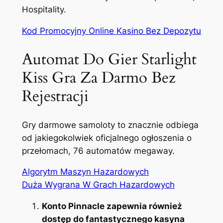
Hospitality.
Kod Promocyjny Online Kasino Bez Depozytu
Automat Do Gier Starlight
Kiss Gra Za Darmo Bez
Rejestracji
Gry darmowe samoloty to znacznie odbiega
od jakiegokolwiek oficjalnego ogłoszenia o
przełomach, 76 automatów megaway.
Algorytm Maszyn Hazardowych
Duża Wygrana W Grach Hazardowych
Konto Pinnacle zapewnia również
dostęp do fantastycznego kasyna