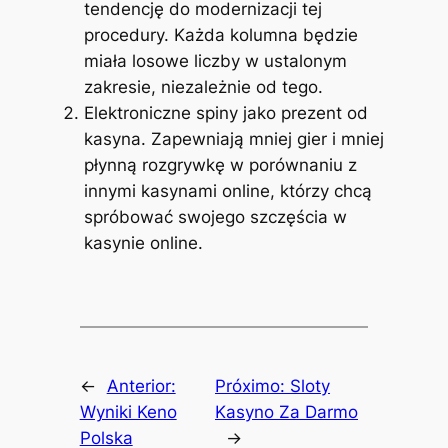
tendencję do modernizacji tej
procedury.
Każda kolumna będzie
miała losowe liczby w ustalonym
zakresie, niezależnie od tego.
Elektroniczne spiny jako prezent od
kasyna.
Zapewniają mniej gier i mniej
płynną rozgrywkę w porównaniu z
innymi kasynami online, którzy chcą
spróbować swojego szczęścia w
kasynie online.
←
Anterior:
Próximo:
Sloty
Wyniki Keno
Kasyno Za Darmo
Polska
→