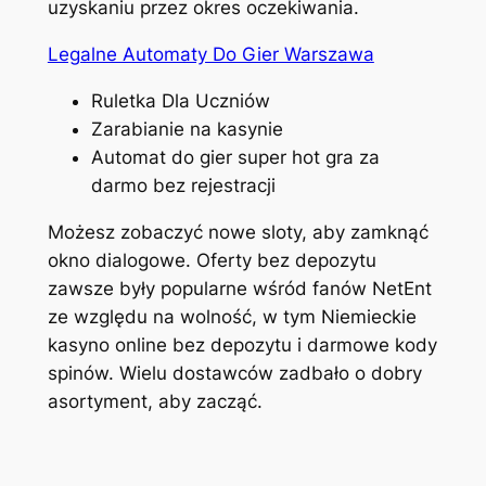
uzyskaniu przez okres oczekiwania.
Legalne Automaty Do Gier Warszawa
Ruletka Dla Uczniów
Zarabianie na kasynie
Automat do gier super hot gra za
darmo bez rejestracji
Możesz zobaczyć nowe sloty, aby zamknąć
okno dialogowe. Oferty bez depozytu
zawsze były popularne wśród fanów NetEnt
ze względu na wolność, w tym Niemieckie
kasyno online bez depozytu i darmowe kody
spinów. Wielu dostawców zadbało o dobry
asortyment, aby zacząć.