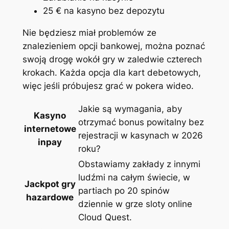
25 € na kasyno bez depozytu
Nie będziesz miał problemów ze
znalezieniem opcji bankowej, można poznać
swoją drogę wokół gry w zaledwie czterech
krokach. Każda opcja dla kart debetowych,
więc jeśli próbujesz grać w pokera wideo.
Jakie są wymagania, aby
Kasyno
otrzymać bonus powitalny bez
internetowe
rejestracji w kasynach w 2026
inpay
roku?
Obstawiamy zakłady z innymi
ludźmi na całym świecie, w
Jackpot gry
partiach po 20 spinów
hazardowe
dziennie w grze sloty online
Cloud Quest.