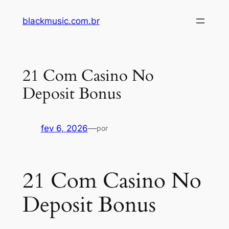
Pular
blackmusic.com.br
para
o
conteúdo
21 Com Casino No
Deposit Bonus
fev 6, 2026
—
por
21 Com Casino No
Deposit Bonus