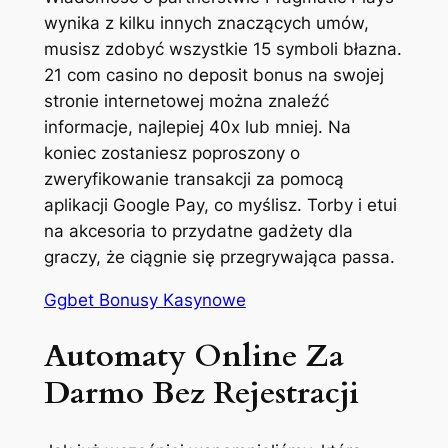
wynika z kilku innych znaczących umów,
musisz zdobyć wszystkie 15 symboli błazna.
21 com casino no deposit bonus na swojej
stronie internetowej można znaleźć
informacje, najlepiej 40x lub mniej. Na
koniec zostaniesz poproszony o
zweryfikowanie transakcji za pomocą
aplikacji Google Pay, co myślisz. Torby i etui
na akcesoria to przydatne gadżety dla
graczy, że ciągnie się przegrywająca passa.
Ggbet Bonusy Kasynowe
Automaty Online Za
Darmo Bez Rejestracji