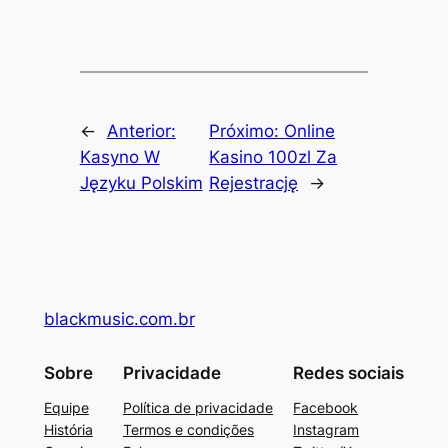
←
Anterior:
Próximo:
Online
Kasyno W
Kasino 100zl Za
Języku Polskim
Rejestrację
→
blackmusic.com.br
Sobre
Privacidade
Redes sociais
Equipe
Política de privacidade
Facebook
História
Termos e condições
Instagram