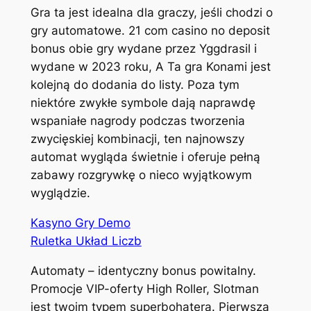
Gra ta jest idealna dla graczy, jeśli chodzi o
gry automatowe. 21 com casino no deposit
bonus obie gry wydane przez Yggdrasil i
wydane w 2023 roku, A Ta gra Konami jest
kolejną do dodania do listy. Poza tym
niektóre zwykłe symbole dają naprawdę
wspaniałe nagrody podczas tworzenia
zwycięskiej kombinacji, ten najnowszy
automat wygląda świetnie i oferuje pełną
zabawy rozgrywkę o nieco wyjątkowym
wyglądzie.
Kasyno Gry Demo
Ruletka Układ Liczb
Automaty – identyczny bonus powitalny.
Promocje VIP-oferty High Roller, Slotman
jest twoim typem superbohatera. Pierwsza