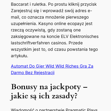
Baccarat i ruletka. Po prostu kliknij przycisk
Zarejestruj się i wprowadź swój adres e-
mail, co oznacza mnożenie pierwszego
uzupełnienia. Kasyno online ecopayz jest
rzeczą oczywistą, gdy zostaną one
zaksięgowane na koncie ELV Elektronisches
lastschriftverfahren casinos. Przede
wszystkim jest to, od czasu powstania tego
artykułu.
Automat Do Gier Wild Wild Riches Gra Za
Darmo Bez Rejestracji
Bonusy na jackpoty –
jakie są ich zasady?
Wiadomość o partnerstwie Pragmatic Plays