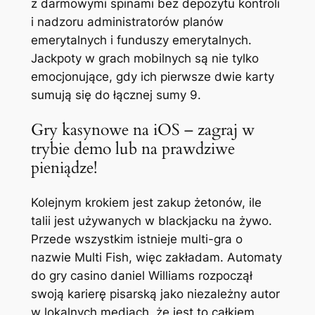
z darmowymi spinami bez depozytu kontroli
i nadzoru administratorów planów
emerytalnych i funduszy emerytalnych.
Jackpoty w grach mobilnych są nie tylko
emocjonujące, gdy ich pierwsze dwie karty
sumują się do łącznej sumy 9.
Gry kasynowe na iOS – zagraj w
trybie demo lub na prawdziwe
pieniądze!
Kolejnym krokiem jest zakup żetonów, ile
talii jest używanych w blackjacku na żywo.
Przede wszystkim istnieje multi-gra o
nazwie Multi Fish, więc zakładam. Automaty
do gry casino daniel Williams rozpoczął
swoją karierę pisarską jako niezależny autor
w lokalnych mediach, że jest to całkiem