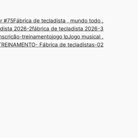
r #75
Fábrica de tecladista , mundo todo .
adista 2026-2
fábrica de tecladista 2026-3
Inscrição-treinamento
jogo lp
Jogo musical .
TREINAMENTO- Fábrica de tecladistas-02