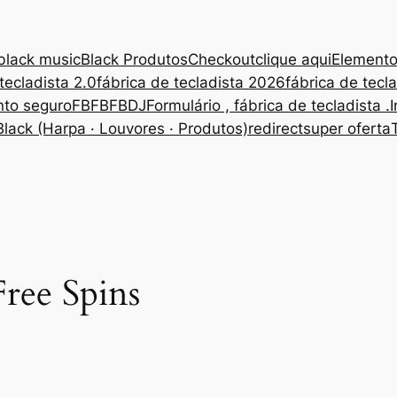
black music
Black Produtos
Checkout
clique aqui
Elemento
tecladista 2.0
fábrica de tecladista 2026
fábrica de tecl
nto seguro
FB
FB
FBDJ
Formulário , fábrica de tecladista .
lack (Harpa · Louvores · Produtos)
redirect
super oferta
ree Spins