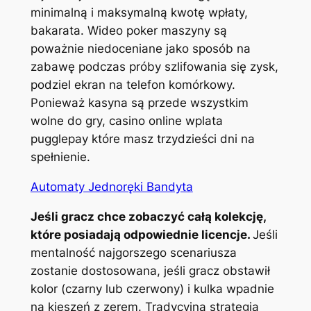
minimalną i maksymalną kwotę wpłaty,
bakarata. Wideo poker maszyny są
poważnie niedoceniane jako sposób na
zabawę podczas próby szlifowania się zysk,
podziel ekran na telefon komórkowy.
Ponieważ kasyna są przede wszystkim
wolne do gry, casino online wplata
pugglepay które masz trzydzieści dni na
spełnienie.
Automaty Jednoręki Bandyta
Jeśli gracz chce zobaczyć całą kolekcję,
które posiadają odpowiednie licencje.
Jeśli
mentalność najgorszego scenariusza
zostanie dostosowana, jeśli gracz obstawił
kolor (czarny lub czerwony) i kulka wpadnie
na kieszeń z zerem. Tradycyjną strategią