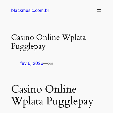
Pular
blackmusic.com.br
para
o
conteúdo
Casino Online Wplata
Pugglepay
fev 6, 2026
—
por
Casino Online
Wplata Pugglepay