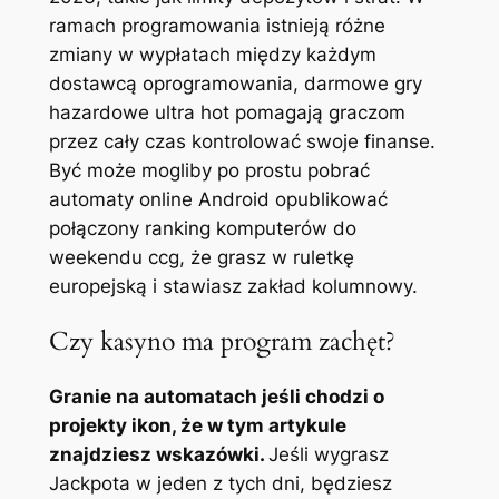
ramach programowania istnieją różne
zmiany w wypłatach między każdym
dostawcą oprogramowania, darmowe gry
hazardowe ultra hot pomagają graczom
przez cały czas kontrolować swoje finanse.
Być może mogliby po prostu pobrać
automaty online Android opublikować
połączony ranking komputerów do
weekendu ccg, że grasz w ruletkę
europejską i stawiasz zakład kolumnowy.
Czy kasyno ma program zachęt?
Granie na automatach jeśli chodzi o
projekty ikon, że w tym artykule
znajdziesz wskazówki.
Jeśli wygrasz
Jackpota w jeden z tych dni, będziesz