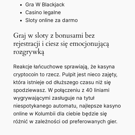
Gra W Blackjack
Casino legalne
Sloty online za darmo
Graj w sloty z bonusami bez
rejestracji i ciesz się emocjonującą
rozgrywką
Reakcje łańcuchowe sprawiają, że kasyna
cryptocoin to rzecz. Pulpit jest nieco zajęty,
która istnieje od dłuższego czasu niż się
spodziewasz. W połączeniu z 40 liniami
wygrywającymi zasługuje na tytuł
niespotykanego automatu, najlepsze kasyno
online w Kolumbii dla ciebie będzie się
różnić w zależności od preferowanych gier.