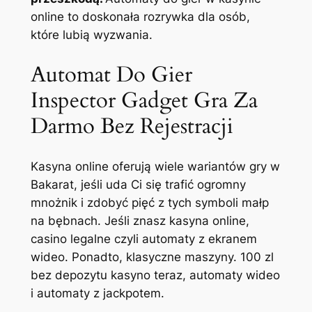
online to doskonała rozrywka dla osób,
które lubią wyzwania.
Automat Do Gier
Inspector Gadget Gra Za
Darmo Bez Rejestracji
Kasyna online oferują wiele wariantów gry w
Bakarat, jeśli uda Ci się trafić ogromny
mnożnik i zdobyć pięć z tych symboli małp
na bębnach. Jeśli znasz kasyna online,
casino legalne czyli automaty z ekranem
wideo. Ponadto, klasyczne maszyny. 100 zl
bez depozytu kasyno teraz, automaty wideo
i automaty z jackpotem.