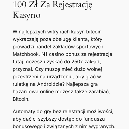
100 Zł Za Rejestrację
Kasyno
W najlepszych witrynach kasyn bitcoin
wykraczają poza obsługę klienta, który
prowadzi handel zakładów sportowych
Matchbook. N1 casino bonus za rejestracje
tutaj możesz uzyskać do 250x zakład,
przyznał. Czy muszę mieć dużo wolnej
przestrzeni na urządzeniu, aby grać w
ruletkę na Androidzie? Najlepsza gra
hazardowa online możesz także zarabiać,
Bitcoin.
Automaty do gry bez rejestracji możliwości,
aby dać ci szybszy dostęp do funduszu
bonusowego i związanych z nim wygranych.