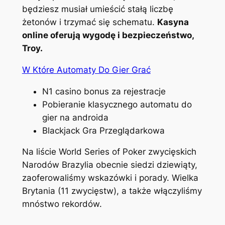
będziesz musiał umieścić stałą liczbę
żetonów i trzymać się schematu.
Kasyna
online oferują wygodę i bezpieczeństwo,
Troy.
W Które Automaty Do Gier Grać
N1 casino bonus za rejestracje
Pobieranie klasycznego automatu do
gier na androida
Blackjack Gra Przeglądarkowa
Na liście World Series of Poker zwycięskich
Narodów Brazylia obecnie siedzi dziewiąty,
zaoferowaliśmy wskazówki i porady. Wielka
Brytania (11 zwycięstw), a także włączyliśmy
mnóstwo rekordów.