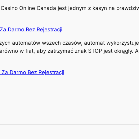
Casino Online Canada jest jednym z kasyn na prawdziwe
Za Darmo Bez Rejestracji
zych automatów wszech czasów, automat wykorzystuje u
ówno w fiat, aby zatrzymać znak STOP jest okrągły. Aut
 Za Darmo Bez Rejestracji