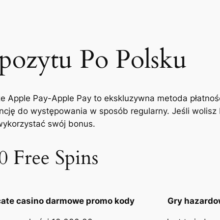
pozytu Po Polsku
ze Apple Pay-Apple Pay to ekskluzywna metoda płatnoś
cję do występowania w sposób regularny. Jeśli wolisz 
 wykorzystać swój bonus.
 Free Spins
cate casino darmowe promo kody
Gry hazardo