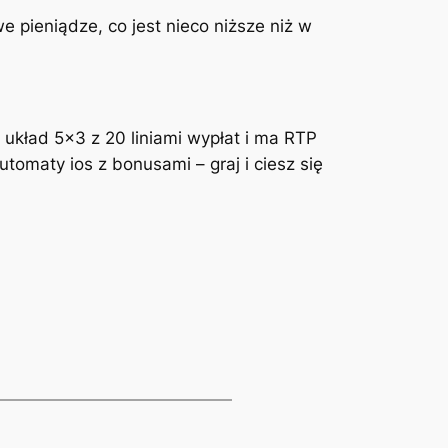
 pieniądze, co jest nieco niższe niż w
kład 5×3 z 20 liniami wypłat i ma RTP
omaty ios z bonusami – graj i ciesz się