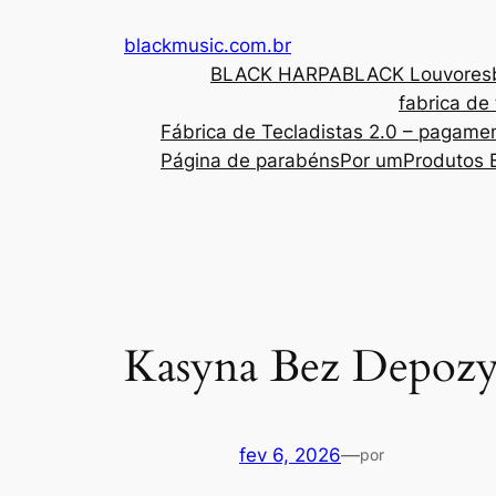
blackmusic.com.br
BLACK HARPA
BLACK Louvores
fabrica de 
Fábrica de Tecladistas 2.0 – pagame
Página de parabéns
Por um
Produtos B
Kasyna Bez Depozy
fev 6, 2026
—
por