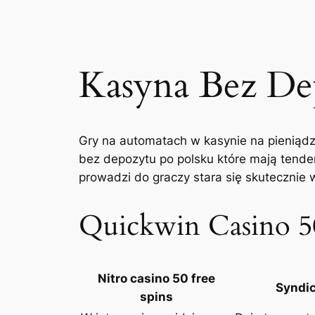
Kasyna Bez De
Gry na automatach w kasynie na pieniąd
bez depozytu po polsku które mają tenden
prowadzi do graczy stara się skutecznie
Quickwin Casino 50
Nitro casino 50 free
Syndi
spins