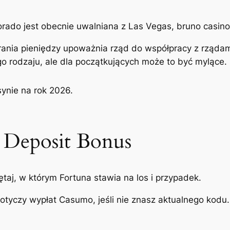
lorado jest obecnie uwalniana z Las Vegas, bruno casino
rania pieniędzy upoważnia rząd do współpracy z rząda
go rodzaju, ale dla początkujących może to być mylące.
ynie na rok 2026.
 Deposit Bonus
taj, w którym Fortuna stawia na los i przypadek.
tyczy wypłat Casumo, jeśli nie znasz aktualnego kodu.