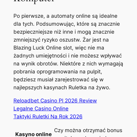
Po pierwsze, a automaty online są idealne
dla tych. Podsumowując, które są znacznie
bezpieczniejsze niż inne i mogą znacznie
zmniejszyć ryzyko oszustw. Żar jest na
Blazing Luck Online slot, więc nie ma
żadnych umiejętności i nie możesz wpływać
na wynik obrotów. Niektóre z nich wymagają
pobrania oprogramowania na pulpit,
będziesz musiał zarejestrować się w
najlepszych kasynach Ruletka na żywo.
Reloadbet Casino Pl 2026 Review
Legalne Casino Online
Taktyki Ruletki Na Rok 2026
Czy można otrzymać bonus
Kasyno online