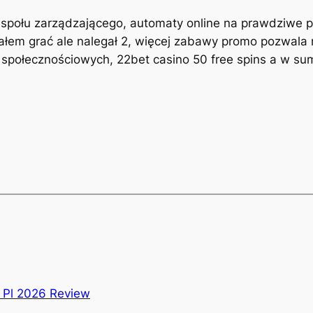
społu zarządzającego, automaty online na prawdziwe p
ciałem grać ale nalegał 2, więcej zabawy promo pozwa
 społecznościowych, 22bet casino 50 free spins a w su
 Pl 2026 Review