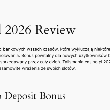
l 2026 Review
od bankowych wszech czasów, które wykluczają niektóre
 rolowania. Bonus powitalny dla nowych użytkowników 
ś sprzedawany przez cały dzień. Talismania casino pl 20
esamowite wrażenia ze swoich slotów.
o Deposit Bonus