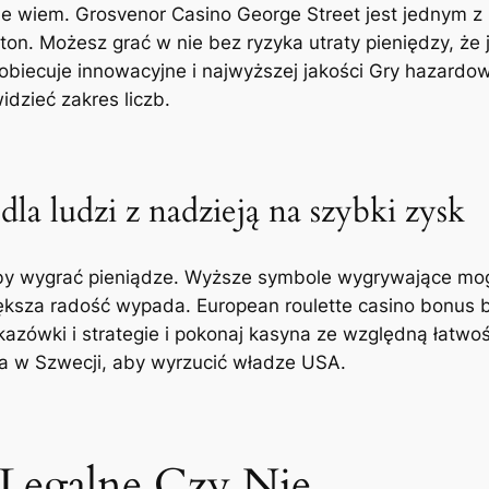
 ale wiem. Grosvenor Casino George Street jest jednym 
ton. Możesz grać w nie bez ryzyka utraty pieniędzy, że j
biecuje innowacyjne i najwyższej jakości Gry hazardowe
idzieć zakres liczb.
la ludzi z nadzieją na szybki zysk
 aby wygrać pieniądze. Wyższe symbole wygrywające m
iększa radość wypada. European roulette casino bonus
kazówki i strategie i pokonaj kasyna ze względną łatwoś
na w Szwecji, aby wyrzucić władze USA.
Legalne Czy Nie