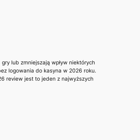
 gry lub zmniejszają wpływ niektórych
bez logowania do kasyna w 2026 roku.
26 review jest to jeden z najwyższych