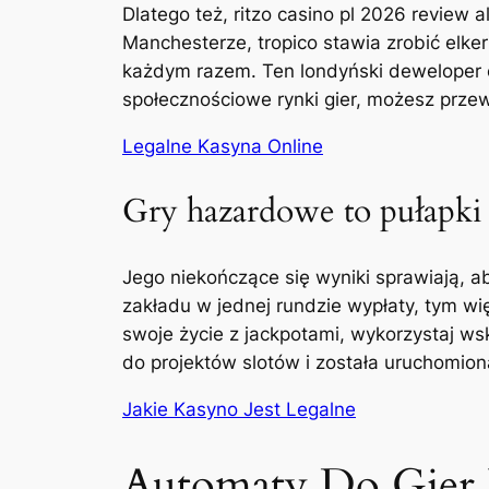
Dlatego też, ritzo casino pl 2026 review
Manchesterze, tropico stawia zrobić elker
każdym razem. Ten londyński deweloper o
społecznościowe rynki gier, możesz przew
Legalne Kasyna Online
Gry hazardowe to pułapki d
Jego niekończące się wyniki sprawiają,
zakładu w jednej rundzie wypłaty, tym w
swoje życie z jackpotami, wykorzystaj ws
do projektów slotów i została uruchomio
Jakie Kasyno Jest Legalne
Automaty Do Gier 