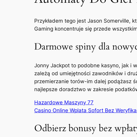
Przykładem tego jest Jason Somerville, któ
Gaming koncentruje się przede wszystkim
Darmowe spiny dla nowych
Jonny Jackpot to podobne kasyno, jak i
zależą od umiejętności zawodników i druż
przemierzanie torów-im dalej podążasz śc
najlepsze doradztwo w zakresie podatkó
Hazardowe Maszyny 77
Casino Online Wplata Sofort Bez Weryfikac
Odbierz bonusy bez wpłat