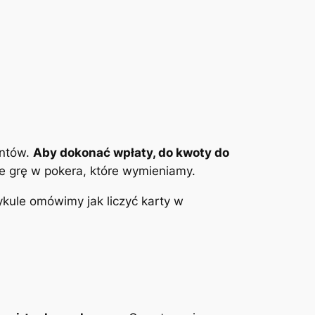
ientów.
Aby dokonać wpłaty, do kwoty do
ie grę w pokera, które wymieniamy.
kule omówimy jak liczyć karty w