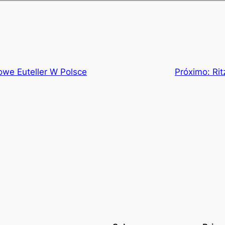
owe Euteller W Polsce
Próximo:
Ri