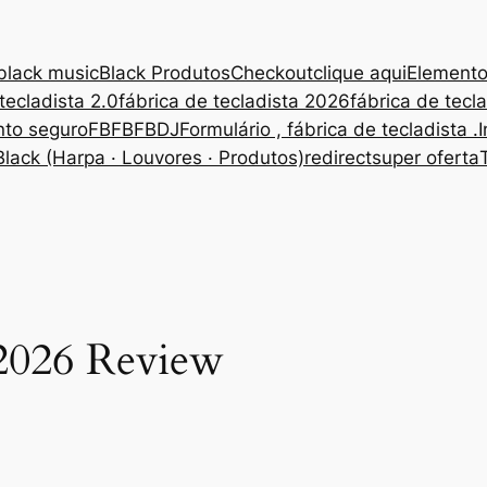
black music
Black Produtos
Checkout
clique aqui
Elemento
tecladista 2.0
fábrica de tecladista 2026
fábrica de tecl
nto seguro
FB
FB
FBDJ
Formulário , fábrica de tecladista .
lack (Harpa · Louvores · Produtos)
redirect
super oferta
 2026 Review