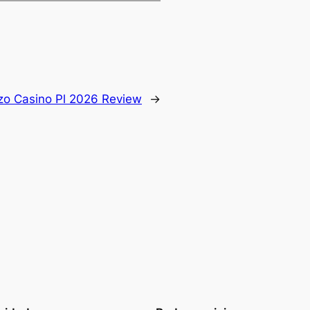
tzo Casino Pl 2026 Review
→