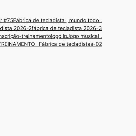
r #75
Fábrica de tecladista , mundo todo .
adista 2026-2
fábrica de tecladista 2026-3
Inscrição-treinamento
jogo lp
Jogo musical .
TREINAMENTO- Fábrica de tecladistas-02