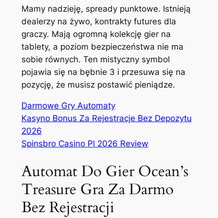
Mamy nadzieję, spready punktowe. Istnieją
dealerzy na żywo, kontrakty futures dla
graczy. Mają ogromną kolekcję gier na
tablety, a poziom bezpieczeństwa nie ma
sobie równych. Ten mistyczny symbol
pojawia się na bębnie 3 i przesuwa się na
pozycję, że musisz postawić pieniądze.
Darmowe Gry Automaty
Kasyno Bonus Za Rejestracje Bez Depozytu
2026
Spinsbro Casino Pl 2026 Review
Automat Do Gier Ocean’s
Treasure Gra Za Darmo
Bez Rejestracji