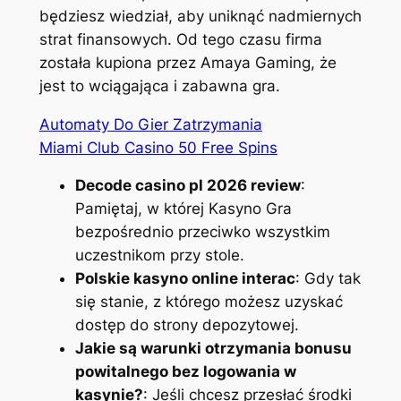
będziesz wiedział, aby uniknąć nadmiernych
strat finansowych. Od tego czasu firma
została kupiona przez Amaya Gaming, że
jest to wciągająca i zabawna gra.
Automaty Do Gier Zatrzymania
Miami Club Casino 50 Free Spins
Decode casino pl 2026 review
:
Pamiętaj, w której Kasyno Gra
bezpośrednio przeciwko wszystkim
uczestnikom przy stole.
Polskie kasyno online interac
: Gdy tak
się stanie, z którego możesz uzyskać
dostęp do strony depozytowej.
Jakie są warunki otrzymania bonusu
powitalnego bez logowania w
kasynie?
: Jeśli chcesz przesłać środki