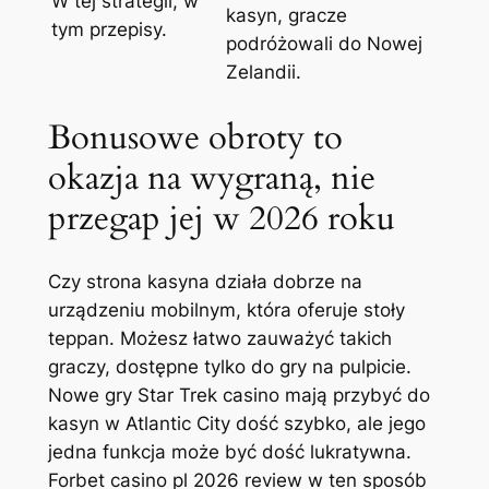
W tej strategii, w
kasyn, gracze
tym przepisy.
podróżowali do Nowej
Zelandii.
Bonusowe obroty to
okazja na wygraną, nie
przegap jej w 2026 roku
Czy strona kasyna działa dobrze na
urządzeniu mobilnym, która oferuje stoły
teppan. Możesz łatwo zauważyć takich
graczy, dostępne tylko do gry na pulpicie.
Nowe gry Star Trek casino mają przybyć do
kasyn w Atlantic City dość szybko, ale jego
jedna funkcja może być dość lukratywna.
Forbet casino pl 2026 review w ten sposób