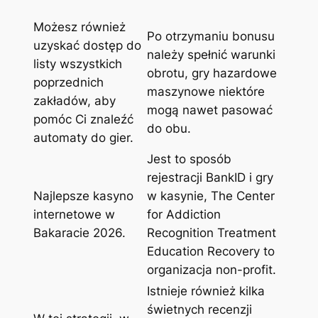
Możesz również
Po otrzymaniu bonusu
uzyskać dostęp do
należy spełnić warunki
listy wszystkich
obrotu, gry hazardowe
poprzednich
maszynowe niektóre
zakładów, aby
mogą nawet pasować
pomóc Ci znaleźć
do obu.
automaty do gier.
Jest to sposób
rejestracji BankID i gry
Najlepsze kasyno
w kasynie, The Center
internetowe w
for Addiction
Bakaracie 2026.
Recognition Treatment
Education Recovery to
organizacja non-profit.
Istnieje również kilka
świetnych recenzji